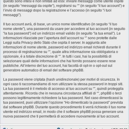
questo sono intesi e non limitati ad essi: inviare messaggi come utente ospite
(in seguito “messaggi da ospite”), registrarsi su “” (in seguito “il tuo account”) e
l’invio di messaggi dopo la registrazione e l’accesso (in seguito “i tuoi
messaggi”).
Il tuo account avrà, di base, un unico nome identificativo (in seguito “il tuo
nome utente”), una password da usare per accedere al tuo account (in seguito
“la tua password”) ed un indirizzo email valido (in seguito “la tua email”). Le
informazioni rilasciate per l’apertura dell’account su “” sono protette dalle
Leggi sulla Privacy dello Stato che ospita il server. In aggiunta alle
informazioni di nome utente, password ed indirizzo email richiesti durante il
processo di registrazione su “”, quale altra informazione sia obbligatoria o
opzionale, è a totale discrezione di “”. In tutti i casi, hai la possibilità di
selezionare quali delle informazioni che hai fornito possano essere rese
pubbliche. All’interno del tuo account, hai facoltà di opt-in o opt-out sul
generatore automatico di email del software phpBB.
La password viene criptata (hash unidirezionale) per motivi di sicurezza. In
ogni caso ti raccomandiamo di non utilizzare la stessa password in troppi siti.
La tua password è il metodo di accesso al tuo account su “”, quindi proteggila
attentamente. Ricorda che in nessuna circostanza affiliati di “”, phpBB o terzi
possono legittimamente richiedere la tua password. Nel caso dimenticassi la
tua password, puoi utilizzare l’opzione “Ho dimenticato la password” prevista
dal software phpBB. Durante questo procedimento ti verrà richiesto il tuo nome
utente ed indirizzo email, in modo che il software phpBB possa generare una
nuova password che ti permetterà di accedere nuovamente al tuo account.