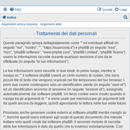
FAQ
Iscriviti
Login
Indice
Argomenti senza risposta
Argomenti attivi
e
r
- Trattamento dei dati personali
c
Questo paragrafo spiega dettagliatamente come “” ed eventuali affiliati (in
a
seguito “noi”, “nostro”, “”, “https://superzeta.it”) e phpBB (in seguito “essi”,
“loro”, “phpBB software”, “www.phpbb.com”, “phpBB Limited”, “phpBB Teams”)
usano le informazioni raccolte durante qualsiasi sessione d’uso da te
effettuata (in seguito “le tue informazioni”).
Le tue informazioni sono raccolte in due modi. In primo luogo, mentre si
naviga su “” il software phpBB creerà un certo numero di cookie, che sono
piccoli file di testo che vengono scaricati nei file temporanei del tuo browser. I
primi due cookie contengono solo un identificativo utente (in seguito “user-id”)
ed un identificativo anonimo di sessione (in seguito “session-id”), assegnato
automaticamente dal software phpBB. Un terzo cookie viene creato quando si
naviga tra gli argomenti di “” e viene usato per memorizzare gli argomenti letti
da quelli ancora da leggere, quindi agevolando la lettura nelle tue visite future.
Possiamo anche generare cookie esterni al software phpBB mentre navighi su
“”, benché questi siano estranei agli scopi di questo documento che intende
trattare solo quelli creati dal software phpBB. Il secondo metodo di raccolta
delle tue informazioni è dato da quello che tu inserisci volontariamente. Con