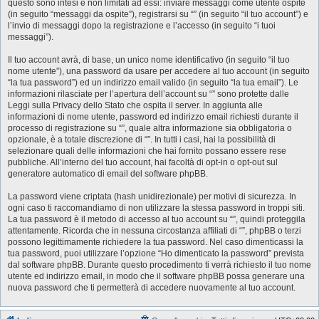
questo sono intesi e non limitati ad essi: inviare messaggi come utente ospite
(in seguito “messaggi da ospite”), registrarsi su “” (in seguito “il tuo account”) e
l’invio di messaggi dopo la registrazione e l’accesso (in seguito “i tuoi
messaggi”).
Il tuo account avrà, di base, un unico nome identificativo (in seguito “il tuo
nome utente”), una password da usare per accedere al tuo account (in seguito
“la tua password”) ed un indirizzo email valido (in seguito “la tua email”). Le
informazioni rilasciate per l’apertura dell’account su “” sono protette dalle
Leggi sulla Privacy dello Stato che ospita il server. In aggiunta alle
informazioni di nome utente, password ed indirizzo email richiesti durante il
processo di registrazione su “”, quale altra informazione sia obbligatoria o
opzionale, è a totale discrezione di “”. In tutti i casi, hai la possibilità di
selezionare quali delle informazioni che hai fornito possano essere rese
pubbliche. All’interno del tuo account, hai facoltà di opt-in o opt-out sul
generatore automatico di email del software phpBB.
La password viene criptata (hash unidirezionale) per motivi di sicurezza. In
ogni caso ti raccomandiamo di non utilizzare la stessa password in troppi siti.
La tua password è il metodo di accesso al tuo account su “”, quindi proteggila
attentamente. Ricorda che in nessuna circostanza affiliati di “”, phpBB o terzi
possono legittimamente richiedere la tua password. Nel caso dimenticassi la
tua password, puoi utilizzare l’opzione “Ho dimenticato la password” prevista
dal software phpBB. Durante questo procedimento ti verrà richiesto il tuo nome
utente ed indirizzo email, in modo che il software phpBB possa generare una
nuova password che ti permetterà di accedere nuovamente al tuo account.