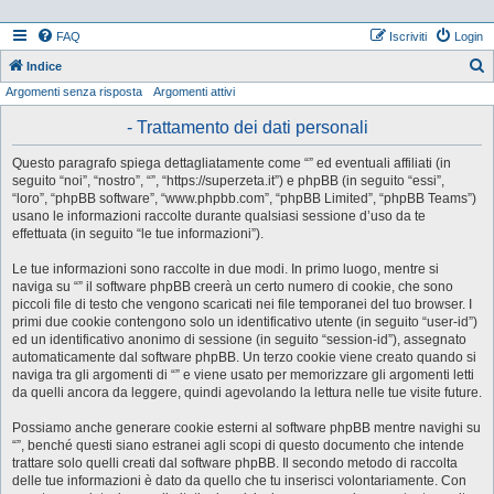
FAQ
Iscriviti
Login
Indice
Argomenti senza risposta
Argomenti attivi
e
r
- Trattamento dei dati personali
c
Questo paragrafo spiega dettagliatamente come “” ed eventuali affiliati (in
a
seguito “noi”, “nostro”, “”, “https://superzeta.it”) e phpBB (in seguito “essi”,
“loro”, “phpBB software”, “www.phpbb.com”, “phpBB Limited”, “phpBB Teams”)
usano le informazioni raccolte durante qualsiasi sessione d’uso da te
effettuata (in seguito “le tue informazioni”).
Le tue informazioni sono raccolte in due modi. In primo luogo, mentre si
naviga su “” il software phpBB creerà un certo numero di cookie, che sono
piccoli file di testo che vengono scaricati nei file temporanei del tuo browser. I
primi due cookie contengono solo un identificativo utente (in seguito “user-id”)
ed un identificativo anonimo di sessione (in seguito “session-id”), assegnato
automaticamente dal software phpBB. Un terzo cookie viene creato quando si
naviga tra gli argomenti di “” e viene usato per memorizzare gli argomenti letti
da quelli ancora da leggere, quindi agevolando la lettura nelle tue visite future.
Possiamo anche generare cookie esterni al software phpBB mentre navighi su
“”, benché questi siano estranei agli scopi di questo documento che intende
trattare solo quelli creati dal software phpBB. Il secondo metodo di raccolta
delle tue informazioni è dato da quello che tu inserisci volontariamente. Con