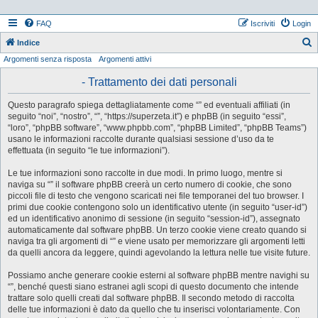
FAQ
Iscriviti
Login
Indice
Argomenti senza risposta
Argomenti attivi
e
r
- Trattamento dei dati personali
c
Questo paragrafo spiega dettagliatamente come “” ed eventuali affiliati (in
a
seguito “noi”, “nostro”, “”, “https://superzeta.it”) e phpBB (in seguito “essi”,
“loro”, “phpBB software”, “www.phpbb.com”, “phpBB Limited”, “phpBB Teams”)
usano le informazioni raccolte durante qualsiasi sessione d’uso da te
effettuata (in seguito “le tue informazioni”).
Le tue informazioni sono raccolte in due modi. In primo luogo, mentre si
naviga su “” il software phpBB creerà un certo numero di cookie, che sono
piccoli file di testo che vengono scaricati nei file temporanei del tuo browser. I
primi due cookie contengono solo un identificativo utente (in seguito “user-id”)
ed un identificativo anonimo di sessione (in seguito “session-id”), assegnato
automaticamente dal software phpBB. Un terzo cookie viene creato quando si
naviga tra gli argomenti di “” e viene usato per memorizzare gli argomenti letti
da quelli ancora da leggere, quindi agevolando la lettura nelle tue visite future.
Possiamo anche generare cookie esterni al software phpBB mentre navighi su
“”, benché questi siano estranei agli scopi di questo documento che intende
trattare solo quelli creati dal software phpBB. Il secondo metodo di raccolta
delle tue informazioni è dato da quello che tu inserisci volontariamente. Con