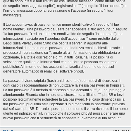
questo sono intesi e non limitati ad essi: inviare messaggi come utente ospite
(in seguito “messaggi da ospite”), registrarsi su “” (in seguito “il tuo account”) e
l’invio di messaggi dopo la registrazione e l’accesso (in seguito “i tuoi
messaggi”).
Il tuo account avrà, di base, un unico nome identificativo (in seguito “il tuo
nome utente”), una password da usare per accedere al tuo account (in seguito
“la tua password”) ed un indirizzo email valido (in seguito “la tua email”). Le
informazioni rilasciate per l’apertura dell’account su “” sono protette dalle
Leggi sulla Privacy dello Stato che ospita il server. In aggiunta alle
informazioni di nome utente, password ed indirizzo email richiesti durante il
processo di registrazione su “”, quale altra informazione sia obbligatoria o
opzionale, è a totale discrezione di “”. In tutti i casi, hai la possibilità di
selezionare quali delle informazioni che hai fornito possano essere rese
pubbliche. All’interno del tuo account, hai facoltà di opt-in o opt-out sul
generatore automatico di email del software phpBB.
La password viene criptata (hash unidirezionale) per motivi di sicurezza. In
ogni caso ti raccomandiamo di non utilizzare la stessa password in troppi siti.
La tua password è il metodo di accesso al tuo account su “”, quindi proteggila
attentamente. Ricorda che in nessuna circostanza affiliati di “”, phpBB o terzi
possono legittimamente richiedere la tua password. Nel caso dimenticassi la
tua password, puoi utilizzare l’opzione “Ho dimenticato la password” prevista
dal software phpBB. Durante questo procedimento ti verrà richiesto il tuo nome
utente ed indirizzo email, in modo che il software phpBB possa generare una
nuova password che ti permetterà di accedere nuovamente al tuo account.