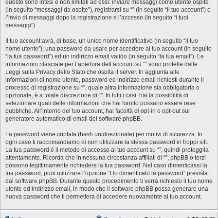
questo sono intesi e non limitati ad essi: inviare messaggi come utente ospite
(in seguito “messaggi da ospite”), registrarsi su “” (in seguito “il tuo account”) e
l’invio di messaggi dopo la registrazione e l’accesso (in seguito “i tuoi
messaggi”).
Il tuo account avrà, di base, un unico nome identificativo (in seguito “il tuo
nome utente”), una password da usare per accedere al tuo account (in seguito
“la tua password”) ed un indirizzo email valido (in seguito “la tua email”). Le
informazioni rilasciate per l’apertura dell’account su “” sono protette dalle
Leggi sulla Privacy dello Stato che ospita il server. In aggiunta alle
informazioni di nome utente, password ed indirizzo email richiesti durante il
processo di registrazione su “”, quale altra informazione sia obbligatoria o
opzionale, è a totale discrezione di “”. In tutti i casi, hai la possibilità di
selezionare quali delle informazioni che hai fornito possano essere rese
pubbliche. All’interno del tuo account, hai facoltà di opt-in o opt-out sul
generatore automatico di email del software phpBB.
La password viene criptata (hash unidirezionale) per motivi di sicurezza. In
ogni caso ti raccomandiamo di non utilizzare la stessa password in troppi siti.
La tua password è il metodo di accesso al tuo account su “”, quindi proteggila
attentamente. Ricorda che in nessuna circostanza affiliati di “”, phpBB o terzi
possono legittimamente richiedere la tua password. Nel caso dimenticassi la
tua password, puoi utilizzare l’opzione “Ho dimenticato la password” prevista
dal software phpBB. Durante questo procedimento ti verrà richiesto il tuo nome
utente ed indirizzo email, in modo che il software phpBB possa generare una
nuova password che ti permetterà di accedere nuovamente al tuo account.