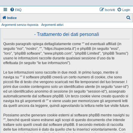
FAQ
Iscriviti
Login
Indice
Argomenti senza risposta
Argomenti attivi
e
r
- Trattamento dei dati personali
c
Questo paragrafo spiega dettagliatamente come “” ed eventuali affiliati (in
a
seguito “noi”, “nostro”, “”, “https://superzeta.it”) e phpBB (in seguito “essi”,
“loro”, “phpBB software”, “www.phpbb.com”, “phpBB Limited”, “phpBB Teams”)
usano le informazioni raccolte durante qualsiasi sessione d’uso da te
effettuata (in seguito “le tue informazioni”).
Le tue informazioni sono raccolte in due modi. In primo luogo, mentre si
naviga su “” il software phpBB creerà un certo numero di cookie, che sono
piccoli file di testo che vengono scaricati nei file temporanei del tuo browser. I
primi due cookie contengono solo un identificativo utente (in seguito “user-id”)
ed un identificativo anonimo di sessione (in seguito “session-id”), assegnato
automaticamente dal software phpBB. Un terzo cookie viene creato quando si
naviga tra gli argomenti di “” e viene usato per memorizzare gli argomenti letti
da quelli ancora da leggere, quindi agevolando la lettura nelle tue visite future.
Possiamo anche generare cookie esterni al software phpBB mentre navighi su
“”, benché questi siano estranei agli scopi di questo documento che intende
trattare solo quelli creati dal software phpBB. Il secondo metodo di raccolta
delle tue informazioni è dato da quello che tu inserisci volontariamente. Con