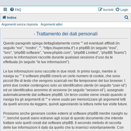
FAQ
Iscriviti
Login
Indice
Argomenti senza risposta
Argomenti attivi
e
r
- Trattamento dei dati personali
c
Questo paragrafo spiega dettagliatamente come “” ed eventuali affiliati (in
a
seguito “noi”, “nostro”, “”, “https://superzeta.it”) e phpBB (in seguito “essi”,
“loro”, “phpBB software”, “www.phpbb.com”, “phpBB Limited”, “phpBB Teams”)
usano le informazioni raccolte durante qualsiasi sessione d’uso da te
effettuata (in seguito “le tue informazioni”).
Le tue informazioni sono raccolte in due modi. In primo luogo, mentre si
naviga su “” il software phpBB creerà un certo numero di cookie, che sono
piccoli file di testo che vengono scaricati nei file temporanei del tuo browser. I
primi due cookie contengono solo un identificativo utente (in seguito “user-id”)
ed un identificativo anonimo di sessione (in seguito “session-id”), assegnato
automaticamente dal software phpBB. Un terzo cookie viene creato quando si
naviga tra gli argomenti di “” e viene usato per memorizzare gli argomenti letti
da quelli ancora da leggere, quindi agevolando la lettura nelle tue visite future.
Possiamo anche generare cookie esterni al software phpBB mentre navighi su
“”, benché questi siano estranei agli scopi di questo documento che intende
trattare solo quelli creati dal software phpBB. Il secondo metodo di raccolta
delle tue informazioni è dato da quello che tu inserisci volontariamente. Con