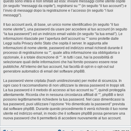
questo sono intesi e non limitati ad essi: inviare messaggi come utente ospite
(in seguito “messaggi da ospite”), registrarsi su “” (in seguito “il tuo account”) e
l’invio di messaggi dopo la registrazione e l’accesso (in seguito “i tuoi
messaggi”).
Il tuo account avrà, di base, un unico nome identificativo (in seguito “il tuo
nome utente”), una password da usare per accedere al tuo account (in seguito
“la tua password”) ed un indirizzo email valido (in seguito “la tua email”). Le
informazioni rilasciate per l’apertura dell’account su “” sono protette dalle
Leggi sulla Privacy dello Stato che ospita il server. In aggiunta alle
informazioni di nome utente, password ed indirizzo email richiesti durante il
processo di registrazione su “”, quale altra informazione sia obbligatoria o
opzionale, è a totale discrezione di “”. In tutti i casi, hai la possibilità di
selezionare quali delle informazioni che hai fornito possano essere rese
pubbliche. All’interno del tuo account, hai facoltà di opt-in o opt-out sul
generatore automatico di email del software phpBB.
La password viene criptata (hash unidirezionale) per motivi di sicurezza. In
ogni caso ti raccomandiamo di non utilizzare la stessa password in troppi siti.
La tua password è il metodo di accesso al tuo account su “”, quindi proteggila
attentamente. Ricorda che in nessuna circostanza affiliati di “”, phpBB o terzi
possono legittimamente richiedere la tua password. Nel caso dimenticassi la
tua password, puoi utilizzare l’opzione “Ho dimenticato la password” prevista
dal software phpBB. Durante questo procedimento ti verrà richiesto il tuo nome
utente ed indirizzo email, in modo che il software phpBB possa generare una
nuova password che ti permetterà di accedere nuovamente al tuo account.