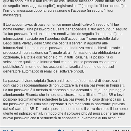
questo sono intesi e non limitati ad essi: inviare messaggi come utente ospite
(in seguito “messaggi da ospite”), registrarsi su “” (in seguito “il tuo account”) e
l’invio di messaggi dopo la registrazione e l’accesso (in seguito “i tuoi
messaggi”).
Il tuo account avrà, di base, un unico nome identificativo (in seguito “il tuo
nome utente”), una password da usare per accedere al tuo account (in seguito
“la tua password”) ed un indirizzo email valido (in seguito “la tua email”). Le
informazioni rilasciate per l’apertura dell’account su “” sono protette dalle
Leggi sulla Privacy dello Stato che ospita il server. In aggiunta alle
informazioni di nome utente, password ed indirizzo email richiesti durante il
processo di registrazione su “”, quale altra informazione sia obbligatoria o
opzionale, è a totale discrezione di “”. In tutti i casi, hai la possibilità di
selezionare quali delle informazioni che hai fornito possano essere rese
pubbliche. All’interno del tuo account, hai facoltà di opt-in o opt-out sul
generatore automatico di email del software phpBB.
La password viene criptata (hash unidirezionale) per motivi di sicurezza. In
ogni caso ti raccomandiamo di non utilizzare la stessa password in troppi siti.
La tua password è il metodo di accesso al tuo account su “”, quindi proteggila
attentamente. Ricorda che in nessuna circostanza affiliati di “”, phpBB o terzi
possono legittimamente richiedere la tua password. Nel caso dimenticassi la
tua password, puoi utilizzare l’opzione “Ho dimenticato la password” prevista
dal software phpBB. Durante questo procedimento ti verrà richiesto il tuo nome
utente ed indirizzo email, in modo che il software phpBB possa generare una
nuova password che ti permetterà di accedere nuovamente al tuo account.