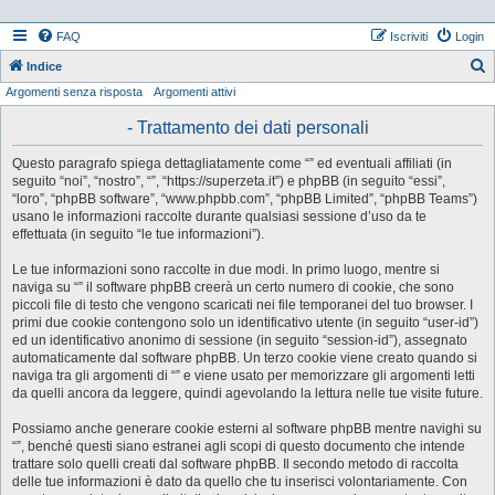
FAQ
Iscriviti
Login
Indice
Argomenti senza risposta
Argomenti attivi
e
r
- Trattamento dei dati personali
c
Questo paragrafo spiega dettagliatamente come “” ed eventuali affiliati (in
a
seguito “noi”, “nostro”, “”, “https://superzeta.it”) e phpBB (in seguito “essi”,
“loro”, “phpBB software”, “www.phpbb.com”, “phpBB Limited”, “phpBB Teams”)
usano le informazioni raccolte durante qualsiasi sessione d’uso da te
effettuata (in seguito “le tue informazioni”).
Le tue informazioni sono raccolte in due modi. In primo luogo, mentre si
naviga su “” il software phpBB creerà un certo numero di cookie, che sono
piccoli file di testo che vengono scaricati nei file temporanei del tuo browser. I
primi due cookie contengono solo un identificativo utente (in seguito “user-id”)
ed un identificativo anonimo di sessione (in seguito “session-id”), assegnato
automaticamente dal software phpBB. Un terzo cookie viene creato quando si
naviga tra gli argomenti di “” e viene usato per memorizzare gli argomenti letti
da quelli ancora da leggere, quindi agevolando la lettura nelle tue visite future.
Possiamo anche generare cookie esterni al software phpBB mentre navighi su
“”, benché questi siano estranei agli scopi di questo documento che intende
trattare solo quelli creati dal software phpBB. Il secondo metodo di raccolta
delle tue informazioni è dato da quello che tu inserisci volontariamente. Con