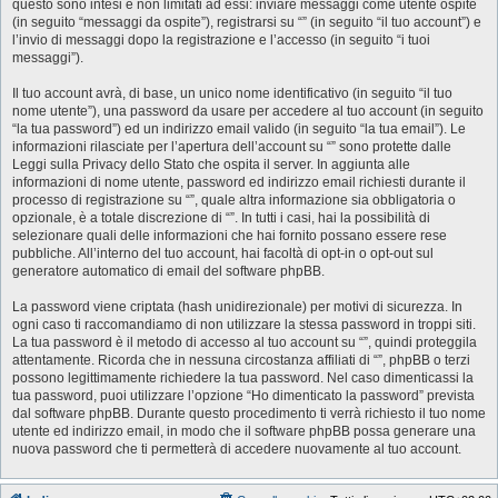
questo sono intesi e non limitati ad essi: inviare messaggi come utente ospite
(in seguito “messaggi da ospite”), registrarsi su “” (in seguito “il tuo account”) e
l’invio di messaggi dopo la registrazione e l’accesso (in seguito “i tuoi
messaggi”).
Il tuo account avrà, di base, un unico nome identificativo (in seguito “il tuo
nome utente”), una password da usare per accedere al tuo account (in seguito
“la tua password”) ed un indirizzo email valido (in seguito “la tua email”). Le
informazioni rilasciate per l’apertura dell’account su “” sono protette dalle
Leggi sulla Privacy dello Stato che ospita il server. In aggiunta alle
informazioni di nome utente, password ed indirizzo email richiesti durante il
processo di registrazione su “”, quale altra informazione sia obbligatoria o
opzionale, è a totale discrezione di “”. In tutti i casi, hai la possibilità di
selezionare quali delle informazioni che hai fornito possano essere rese
pubbliche. All’interno del tuo account, hai facoltà di opt-in o opt-out sul
generatore automatico di email del software phpBB.
La password viene criptata (hash unidirezionale) per motivi di sicurezza. In
ogni caso ti raccomandiamo di non utilizzare la stessa password in troppi siti.
La tua password è il metodo di accesso al tuo account su “”, quindi proteggila
attentamente. Ricorda che in nessuna circostanza affiliati di “”, phpBB o terzi
possono legittimamente richiedere la tua password. Nel caso dimenticassi la
tua password, puoi utilizzare l’opzione “Ho dimenticato la password” prevista
dal software phpBB. Durante questo procedimento ti verrà richiesto il tuo nome
utente ed indirizzo email, in modo che il software phpBB possa generare una
nuova password che ti permetterà di accedere nuovamente al tuo account.