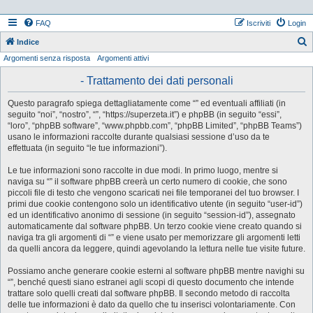
FAQ
Iscriviti
Login
Indice
Argomenti senza risposta
Argomenti attivi
e
r
- Trattamento dei dati personali
c
Questo paragrafo spiega dettagliatamente come “” ed eventuali affiliati (in
a
seguito “noi”, “nostro”, “”, “https://superzeta.it”) e phpBB (in seguito “essi”,
“loro”, “phpBB software”, “www.phpbb.com”, “phpBB Limited”, “phpBB Teams”)
usano le informazioni raccolte durante qualsiasi sessione d’uso da te
effettuata (in seguito “le tue informazioni”).
Le tue informazioni sono raccolte in due modi. In primo luogo, mentre si
naviga su “” il software phpBB creerà un certo numero di cookie, che sono
piccoli file di testo che vengono scaricati nei file temporanei del tuo browser. I
primi due cookie contengono solo un identificativo utente (in seguito “user-id”)
ed un identificativo anonimo di sessione (in seguito “session-id”), assegnato
automaticamente dal software phpBB. Un terzo cookie viene creato quando si
naviga tra gli argomenti di “” e viene usato per memorizzare gli argomenti letti
da quelli ancora da leggere, quindi agevolando la lettura nelle tue visite future.
Possiamo anche generare cookie esterni al software phpBB mentre navighi su
“”, benché questi siano estranei agli scopi di questo documento che intende
trattare solo quelli creati dal software phpBB. Il secondo metodo di raccolta
delle tue informazioni è dato da quello che tu inserisci volontariamente. Con