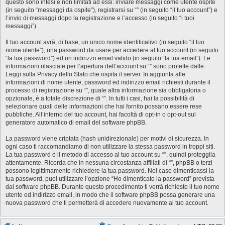
questo sono intesi e non limitati ad essi: inviare messaggi come utente ospite
(in seguito “messaggi da ospite”), registrarsi su “” (in seguito “il tuo account”) e
l’invio di messaggi dopo la registrazione e l’accesso (in seguito “i tuoi
messaggi”).
Il tuo account avrà, di base, un unico nome identificativo (in seguito “il tuo
nome utente”), una password da usare per accedere al tuo account (in seguito
“la tua password”) ed un indirizzo email valido (in seguito “la tua email”). Le
informazioni rilasciate per l’apertura dell’account su “” sono protette dalle
Leggi sulla Privacy dello Stato che ospita il server. In aggiunta alle
informazioni di nome utente, password ed indirizzo email richiesti durante il
processo di registrazione su “”, quale altra informazione sia obbligatoria o
opzionale, è a totale discrezione di “”. In tutti i casi, hai la possibilità di
selezionare quali delle informazioni che hai fornito possano essere rese
pubbliche. All’interno del tuo account, hai facoltà di opt-in o opt-out sul
generatore automatico di email del software phpBB.
La password viene criptata (hash unidirezionale) per motivi di sicurezza. In
ogni caso ti raccomandiamo di non utilizzare la stessa password in troppi siti.
La tua password è il metodo di accesso al tuo account su “”, quindi proteggila
attentamente. Ricorda che in nessuna circostanza affiliati di “”, phpBB o terzi
possono legittimamente richiedere la tua password. Nel caso dimenticassi la
tua password, puoi utilizzare l’opzione “Ho dimenticato la password” prevista
dal software phpBB. Durante questo procedimento ti verrà richiesto il tuo nome
utente ed indirizzo email, in modo che il software phpBB possa generare una
nuova password che ti permetterà di accedere nuovamente al tuo account.