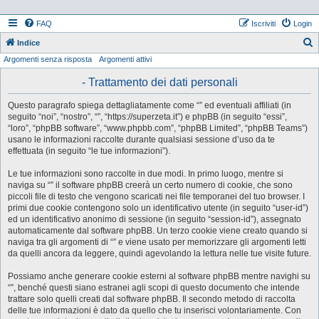
FAQ
Iscriviti
Login
Indice
Argomenti senza risposta
Argomenti attivi
e
r
- Trattamento dei dati personali
c
Questo paragrafo spiega dettagliatamente come “” ed eventuali affiliati (in
a
seguito “noi”, “nostro”, “”, “https://superzeta.it”) e phpBB (in seguito “essi”,
“loro”, “phpBB software”, “www.phpbb.com”, “phpBB Limited”, “phpBB Teams”)
usano le informazioni raccolte durante qualsiasi sessione d’uso da te
effettuata (in seguito “le tue informazioni”).
Le tue informazioni sono raccolte in due modi. In primo luogo, mentre si
naviga su “” il software phpBB creerà un certo numero di cookie, che sono
piccoli file di testo che vengono scaricati nei file temporanei del tuo browser. I
primi due cookie contengono solo un identificativo utente (in seguito “user-id”)
ed un identificativo anonimo di sessione (in seguito “session-id”), assegnato
automaticamente dal software phpBB. Un terzo cookie viene creato quando si
naviga tra gli argomenti di “” e viene usato per memorizzare gli argomenti letti
da quelli ancora da leggere, quindi agevolando la lettura nelle tue visite future.
Possiamo anche generare cookie esterni al software phpBB mentre navighi su
“”, benché questi siano estranei agli scopi di questo documento che intende
trattare solo quelli creati dal software phpBB. Il secondo metodo di raccolta
delle tue informazioni è dato da quello che tu inserisci volontariamente. Con