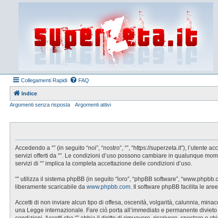
Collegamenti Rapidi
FAQ
Indice
Argomenti senza risposta
Argomenti attivi
Accedendo a “” (in seguito “noi”, “nostro”, “”, “https://superzeta.it”), l’utent
servizi offerti da “”. Le condizioni d’uso possono cambiare in qualunque mom
servizi di “” implica la completa accettazione delle condizioni d’uso.
“” utilizza il sistema phpBB (in seguito “loro”, “phpBB software”, “www.phpbb
liberamente scaricabile da
www.phpbb.com
. Il software phpBB facilita le a
Accetti di non inviare alcun tipo di offesa, oscenità, volgarità, calunnia, min
una Legge internazionale. Fare ciò porta all’immediato e permanente divieto di 
condizioni. Accetti che “” abbia il diritto di rimuovere, riscrivere, spostare 