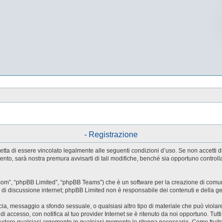
- Registrazione
e accetta di essere vincolato legalmente alle seguenti condizioni d’uso. Se non accetti
ento, sarà nostra premura avvisarti di tali modifiche, benché sia opportuno control
.com”, “phpBB Limited”, “phpBB Teams”) che è un software per la creazione di comuni
ree di discussione internet; phpBB Limited non è responsabile dei contenuti e della g
accia, messaggio a sfondo sessuale, o qualsiasi altro tipo di materiale che può violar
accesso, con notifica al tuo provider Internet se è ritenuto da noi opportuno. Tutti 
o chiudere qualsiasi argomento in qualsiasi momento lo ritenga necessario. Come fruit