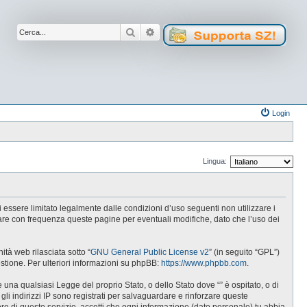
Cerca
Ricerca avanzata
Login
Lingua:
 di essere limitato legalmente dalle condizioni d’uso seguenti non utilizzare i
lare con frequenza queste pagine per eventuali modifiche, dato che l’uso dei
tà web rilasciata sotto “
GNU General Public License v2
” (in seguito “GPL”)
estione. Per ulteriori informazioni su phpBB:
https://www.phpbb.com
.
e una qualsiasi Legge del proprio Stato, o dello Stato dove “” è ospitato, o di
gli indirizzi IP sono registrati per salvaguardare e rinforzare queste
ore di questo servizio, accetti che ogni informazione (dato personale) tu abbia