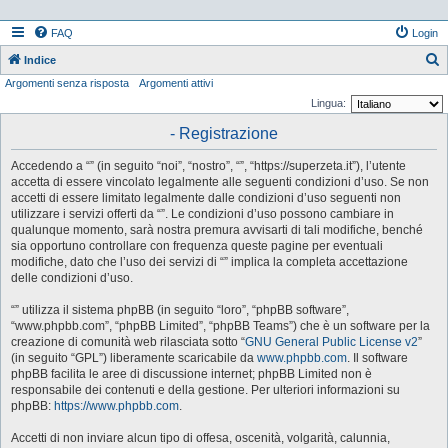
FAQ
Login
Indice
Argomenti senza risposta
Argomenti attivi
e
Lingua:
r
- Registrazione
c
a
Accedendo a “” (in seguito “noi”, “nostro”, “”, “https://superzeta.it”), l’utente
accetta di essere vincolato legalmente alle seguenti condizioni d’uso. Se non
accetti di essere limitato legalmente dalle condizioni d’uso seguenti non
utilizzare i servizi offerti da “”. Le condizioni d’uso possono cambiare in
qualunque momento, sarà nostra premura avvisarti di tali modifiche, benché
sia opportuno controllare con frequenza queste pagine per eventuali
modifiche, dato che l’uso dei servizi di “” implica la completa accettazione
delle condizioni d’uso.
“” utilizza il sistema phpBB (in seguito “loro”, “phpBB software”,
“www.phpbb.com”, “phpBB Limited”, “phpBB Teams”) che è un software per la
creazione di comunità web rilasciata sotto “
GNU General Public License v2
”
(in seguito “GPL”) liberamente scaricabile da
www.phpbb.com
. Il software
phpBB facilita le aree di discussione internet; phpBB Limited non è
responsabile dei contenuti e della gestione. Per ulteriori informazioni su
phpBB:
https://www.phpbb.com
.
Accetti di non inviare alcun tipo di offesa, oscenità, volgarità, calunnia,