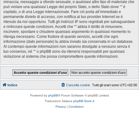
minaccia, messaggio a sfondo sessuale, o qualsiasi altro tipo di materiale che
può violare una qualsiasi Legge del proprio Stato, o dello Stato dove “” è
ospitato, o di una Legge internazionale. Fare ciò porta all’immediato e
permanente divieto di accesso, con notifica al tuo provider Internet se è
ritenuto da noi opportuno. Tutti gli indirizzi IP sono registrati per salvaguardare
e rinforzare queste condizioni. Accetti che “” abbia il diritto di rimuovere,
riscrivere, spostare o chiudere qualsiasi argomento in qualsiasi momento lo
ritenga necessario. Come fruitore di questo servizio, accetti che ogni
informazione (dato personale) tu abbia inviato sia conservata in un database.
Al contempo queste informazioni non saranno divulgate a nessuno senza il
tuo consenso, né “” o phpBB sono da ritenersi responsabili per qualsiasi
violazione al sistema che possa compromettere queste informazioni.
Indice
Cancella cookie
Tutti gli orari sono
UTC+02:00
Powered by
phpBB
® Forum Software © phpBB Limited
Traduzione Italiana
phpBB-Store.it
Privacy
|
Condizioni