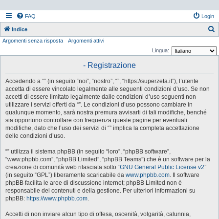
FAQ
Login
Indice
Argomenti senza risposta
Argomenti attivi
e
Lingua:
r
- Registrazione
c
a
Accedendo a “” (in seguito “noi”, “nostro”, “”, “https://superzeta.it”), l’utente
accetta di essere vincolato legalmente alle seguenti condizioni d’uso. Se non
accetti di essere limitato legalmente dalle condizioni d’uso seguenti non
utilizzare i servizi offerti da “”. Le condizioni d’uso possono cambiare in
qualunque momento, sarà nostra premura avvisarti di tali modifiche, benché
sia opportuno controllare con frequenza queste pagine per eventuali
modifiche, dato che l’uso dei servizi di “” implica la completa accettazione
delle condizioni d’uso.
“” utilizza il sistema phpBB (in seguito “loro”, “phpBB software”,
“www.phpbb.com”, “phpBB Limited”, “phpBB Teams”) che è un software per la
creazione di comunità web rilasciata sotto “
GNU General Public License v2
”
(in seguito “GPL”) liberamente scaricabile da
www.phpbb.com
. Il software
phpBB facilita le aree di discussione internet; phpBB Limited non è
responsabile dei contenuti e della gestione. Per ulteriori informazioni su
phpBB:
https://www.phpbb.com
.
Accetti di non inviare alcun tipo di offesa, oscenità, volgarità, calunnia,