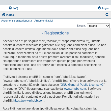
FAQ
Login
Indice
Argomenti senza risposta
Argomenti attivi
e
Lingua:
r
- Registrazione
c
a
Accedendo a “” (in seguito “noi”, “nostro”, “”, “https://superzeta.it”), l’utente
accetta di essere vincolato legalmente alle seguenti condizioni d’uso. Se non
accetti di essere limitato legalmente dalle condizioni d’uso seguenti non
utilizzare i servizi offerti da “”. Le condizioni d’uso possono cambiare in
qualunque momento, sarà nostra premura avvisarti di tali modifiche, benché
sia opportuno controllare con frequenza queste pagine per eventuali
modifiche, dato che l’uso dei servizi di “” implica la completa accettazione
delle condizioni d’uso.
“” utilizza il sistema phpBB (in seguito “loro”, “phpBB software”,
“www.phpbb.com”, “phpBB Limited”, “phpBB Teams”) che è un software per la
creazione di comunità web rilasciata sotto “
GNU General Public License v2
”
(in seguito “GPL”) liberamente scaricabile da
www.phpbb.com
. Il software
phpBB facilita le aree di discussione internet; phpBB Limited non è
responsabile dei contenuti e della gestione. Per ulteriori informazioni su
phpBB:
https://www.phpbb.com
.
Accetti di non inviare alcun tipo di offesa, oscenità, volgarità, calunnia,