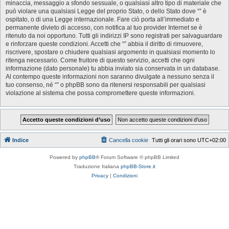
minaccia, messaggio a sfondo sessuale, o qualsiasi altro tipo di materiale che
può violare una qualsiasi Legge del proprio Stato, o dello Stato dove “” è
ospitato, o di una Legge internazionale. Fare ciò porta all’immediato e
permanente divieto di accesso, con notifica al tuo provider Internet se è
ritenuto da noi opportuno. Tutti gli indirizzi IP sono registrati per salvaguardare
e rinforzare queste condizioni. Accetti che “” abbia il diritto di rimuovere,
riscrivere, spostare o chiudere qualsiasi argomento in qualsiasi momento lo
ritenga necessario. Come fruitore di questo servizio, accetti che ogni
informazione (dato personale) tu abbia inviato sia conservata in un database.
Al contempo queste informazioni non saranno divulgate a nessuno senza il
tuo consenso, né “” o phpBB sono da ritenersi responsabili per qualsiasi
violazione al sistema che possa compromettere queste informazioni.
Indice
Cancella cookie
Tutti gli orari sono
UTC+02:00
Powered by
phpBB
® Forum Software © phpBB Limited
Traduzione Italiana
phpBB-Store.it
Privacy
|
Condizioni