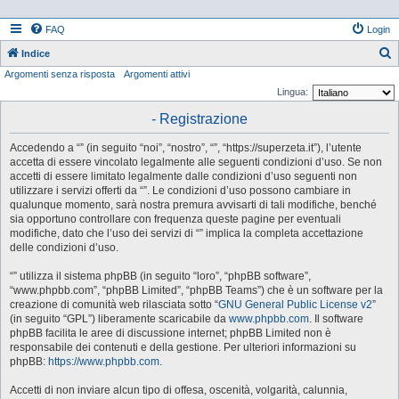
FAQ
Login
Indice
Argomenti senza risposta
Argomenti attivi
e
Lingua:
r
- Registrazione
c
a
Accedendo a “” (in seguito “noi”, “nostro”, “”, “https://superzeta.it”), l’utente
accetta di essere vincolato legalmente alle seguenti condizioni d’uso. Se non
accetti di essere limitato legalmente dalle condizioni d’uso seguenti non
utilizzare i servizi offerti da “”. Le condizioni d’uso possono cambiare in
qualunque momento, sarà nostra premura avvisarti di tali modifiche, benché
sia opportuno controllare con frequenza queste pagine per eventuali
modifiche, dato che l’uso dei servizi di “” implica la completa accettazione
delle condizioni d’uso.
“” utilizza il sistema phpBB (in seguito “loro”, “phpBB software”,
“www.phpbb.com”, “phpBB Limited”, “phpBB Teams”) che è un software per la
creazione di comunità web rilasciata sotto “
GNU General Public License v2
”
(in seguito “GPL”) liberamente scaricabile da
www.phpbb.com
. Il software
phpBB facilita le aree di discussione internet; phpBB Limited non è
responsabile dei contenuti e della gestione. Per ulteriori informazioni su
phpBB:
https://www.phpbb.com
.
Accetti di non inviare alcun tipo di offesa, oscenità, volgarità, calunnia,