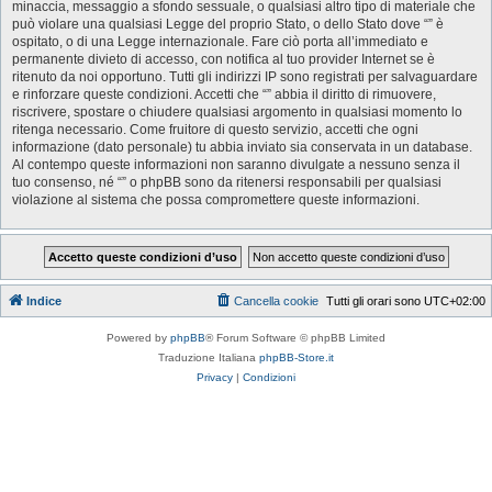
minaccia, messaggio a sfondo sessuale, o qualsiasi altro tipo di materiale che
può violare una qualsiasi Legge del proprio Stato, o dello Stato dove “” è
ospitato, o di una Legge internazionale. Fare ciò porta all’immediato e
permanente divieto di accesso, con notifica al tuo provider Internet se è
ritenuto da noi opportuno. Tutti gli indirizzi IP sono registrati per salvaguardare
e rinforzare queste condizioni. Accetti che “” abbia il diritto di rimuovere,
riscrivere, spostare o chiudere qualsiasi argomento in qualsiasi momento lo
ritenga necessario. Come fruitore di questo servizio, accetti che ogni
informazione (dato personale) tu abbia inviato sia conservata in un database.
Al contempo queste informazioni non saranno divulgate a nessuno senza il
tuo consenso, né “” o phpBB sono da ritenersi responsabili per qualsiasi
violazione al sistema che possa compromettere queste informazioni.
Indice
Cancella cookie
Tutti gli orari sono
UTC+02:00
Powered by
phpBB
® Forum Software © phpBB Limited
Traduzione Italiana
phpBB-Store.it
Privacy
|
Condizioni