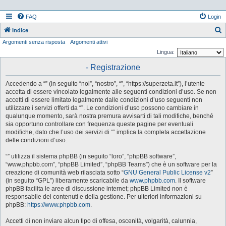
FAQ
Login
Indice
Argomenti senza risposta
Argomenti attivi
e
Lingua:
r
- Registrazione
c
a
Accedendo a “” (in seguito “noi”, “nostro”, “”, “https://superzeta.it”), l’utente
accetta di essere vincolato legalmente alle seguenti condizioni d’uso. Se non
accetti di essere limitato legalmente dalle condizioni d’uso seguenti non
utilizzare i servizi offerti da “”. Le condizioni d’uso possono cambiare in
qualunque momento, sarà nostra premura avvisarti di tali modifiche, benché
sia opportuno controllare con frequenza queste pagine per eventuali
modifiche, dato che l’uso dei servizi di “” implica la completa accettazione
delle condizioni d’uso.
“” utilizza il sistema phpBB (in seguito “loro”, “phpBB software”,
“www.phpbb.com”, “phpBB Limited”, “phpBB Teams”) che è un software per la
creazione di comunità web rilasciata sotto “
GNU General Public License v2
”
(in seguito “GPL”) liberamente scaricabile da
www.phpbb.com
. Il software
phpBB facilita le aree di discussione internet; phpBB Limited non è
responsabile dei contenuti e della gestione. Per ulteriori informazioni su
phpBB:
https://www.phpbb.com
.
Accetti di non inviare alcun tipo di offesa, oscenità, volgarità, calunnia,