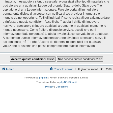
minaccia, messaggio a sfondo sessuale, o qualsiasi altro tipo di materiale che
può violare una qualsiasi Legge del proprio Stato, o dello Stato dove “” è
ospitato, o di una Legge internazionale. Fare ciò porta all’immediato e
permanente divieto di accesso, con notifica al tuo provider Internet se è
ritenuto da noi opportuno. Tutti gli indirizzi IP sono registrati per salvaguardare
e rinforzare queste condizioni. Accetti che “” abbia il diritto di rimuovere,
riscrivere, spostare o chiudere qualsiasi argomento in qualsiasi momento lo
ritenga necessario. Come fruitore di questo servizio, accetti che ogni
informazione (dato personale) tu abbia inviato sia conservata in un database.
Al contempo queste informazioni non saranno divulgate a nessuno senza il
tuo consenso, né “” o phpBB sono da ritenersi responsabili per qualsiasi
violazione al sistema che possa compromettere queste informazioni.
Indice
Cancella cookie
Tutti gli orari sono
UTC+02:00
Powered by
phpBB
® Forum Software © phpBB Limited
Traduzione Italiana
phpBB-Store.it
Privacy
|
Condizioni