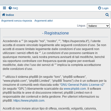
FAQ
Login
Indice
Argomenti senza risposta
Argomenti attivi
e
Lingua:
r
- Registrazione
c
a
Accedendo a “” (in seguito “noi”, “nostro”, “”, “https://superzeta.it”), l’utente
accetta di essere vincolato legalmente alle seguenti condizioni d’uso. Se non
accetti di essere limitato legalmente dalle condizioni d’uso seguenti non
utilizzare i servizi offerti da “”. Le condizioni d’uso possono cambiare in
qualunque momento, sarà nostra premura avvisarti di tali modifiche, benché
sia opportuno controllare con frequenza queste pagine per eventuali
modifiche, dato che l’uso dei servizi di “” implica la completa accettazione
delle condizioni d’uso.
“” utilizza il sistema phpBB (in seguito “loro”, “phpBB software”,
“www.phpbb.com”, “phpBB Limited”, “phpBB Teams”) che è un software per la
creazione di comunità web rilasciata sotto “
GNU General Public License v2
”
(in seguito “GPL”) liberamente scaricabile da
www.phpbb.com
. Il software
phpBB facilita le aree di discussione internet; phpBB Limited non è
responsabile dei contenuti e della gestione. Per ulteriori informazioni su
phpBB:
https://www.phpbb.com
.
Accetti di non inviare alcun tipo di offesa, oscenità, volgarità, calunnia,