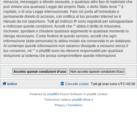
minaccia, messaggio a sfondo sessuale, o qualsiasi altro tipo di materiale che
può violare una qualsiasi Legge del proprio Stato, o dello Stato dove “” è
ospitato, o di una Legge internazionale. Fare ciò porta all’immediato e
permanente divieto di accesso, con notifica al tuo provider Internet se è
ritenuto da noi opportuno. Tutti gli indirizzi IP sono registrati per salvaguardare
e rinforzare queste condizioni. Accetti che “” abbia il diritto di rimuovere,
riscrivere, spostare o chiudere qualsiasi argomento in qualsiasi momento lo
ritenga necessario. Come fruitore di questo servizio, accetti che ogni
informazione (dato personale) tu abbia inviato sia conservata in un database.
Al contempo queste informazioni non saranno divulgate a nessuno senza il
tuo consenso, né “” o phpBB sono da ritenersi responsabili per qualsiasi
violazione al sistema che possa compromettere queste informazioni.
Indice
Cancella cookie
Tutti gli orari sono
UTC+02:00
Powered by
phpBB
® Forum Software © phpBB Limited
Traduzione Italiana
phpBB-Store.it
Privacy
|
Condizioni