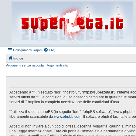
Collegamenti Rapidi
FAQ
Indice
Argomenti senza risposta
Argomenti attivi
Accedendo a “” (in seguito “noi”, “nostro”, “”, “https://superzeta.it”), l’utent
servizi offerti da “”. Le condizioni d’uso possono cambiare in qualunque mom
servizi di “” implica la completa accettazione delle condizioni d’uso.
“” utilizza il sistema phpBB (in seguito “loro”, “phpBB software”, “www.phpbb
liberamente scaricabile da
www.phpbb.com
. Il software phpBB facilita le a
Accetti di non inviare alcun tipo di offesa, oscenità, volgarità, calunnia, min
una Legge internazionale. Fare ciò porta all’immediato e permanente divieto di 
condizioni. Accetti che “” abbia il diritto di rimuovere, riscrivere, spostare 