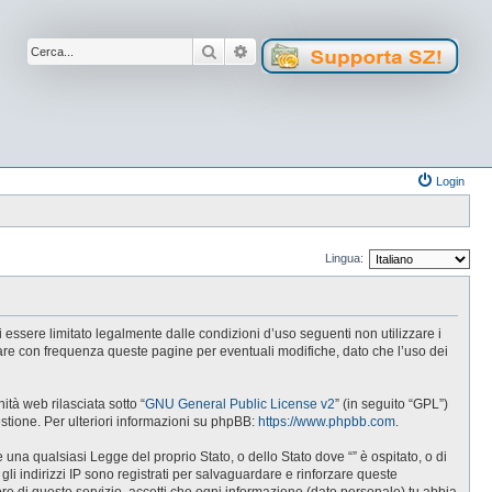
Cerca
Ricerca avanzata
Login
Lingua:
 di essere limitato legalmente dalle condizioni d’uso seguenti non utilizzare i
lare con frequenza queste pagine per eventuali modifiche, dato che l’uso dei
tà web rilasciata sotto “
GNU General Public License v2
” (in seguito “GPL”)
estione. Per ulteriori informazioni su phpBB:
https://www.phpbb.com
.
e una qualsiasi Legge del proprio Stato, o dello Stato dove “” è ospitato, o di
gli indirizzi IP sono registrati per salvaguardare e rinforzare queste
ore di questo servizio, accetti che ogni informazione (dato personale) tu abbia