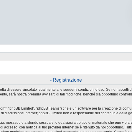
- Registrazione
e accetta di essere vincolato legalmente alle seguenti condizioni d’uso. Se non accetti
ento, sarà nostra premura avvisarti di tali modifiche, benché sia opportuno control
.com”, “phpBB Limited”, “phpBB Teams”) che è un software per la creazione di comuni
ree di discussione internet; phpBB Limited non è responsabile dei contenuti e della g
accia, messaggio a sfondo sessuale, o qualsiasi altro tipo di materiale che può violar
accesso, con notifica al tuo provider Internet se è ritenuto da noi opportuno. Tutti 
o chiudere qualsiasi argomento in qualsiasi momento lo ritenga necessario. Come fruit