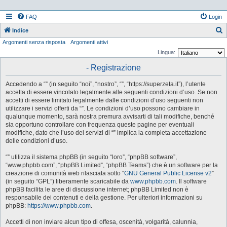
FAQ
Login
Indice
Argomenti senza risposta
Argomenti attivi
e
Lingua:
r
- Registrazione
c
a
Accedendo a “” (in seguito “noi”, “nostro”, “”, “https://superzeta.it”), l’utente
accetta di essere vincolato legalmente alle seguenti condizioni d’uso. Se non
accetti di essere limitato legalmente dalle condizioni d’uso seguenti non
utilizzare i servizi offerti da “”. Le condizioni d’uso possono cambiare in
qualunque momento, sarà nostra premura avvisarti di tali modifiche, benché
sia opportuno controllare con frequenza queste pagine per eventuali
modifiche, dato che l’uso dei servizi di “” implica la completa accettazione
delle condizioni d’uso.
“” utilizza il sistema phpBB (in seguito “loro”, “phpBB software”,
“www.phpbb.com”, “phpBB Limited”, “phpBB Teams”) che è un software per la
creazione di comunità web rilasciata sotto “
GNU General Public License v2
”
(in seguito “GPL”) liberamente scaricabile da
www.phpbb.com
. Il software
phpBB facilita le aree di discussione internet; phpBB Limited non è
responsabile dei contenuti e della gestione. Per ulteriori informazioni su
phpBB:
https://www.phpbb.com
.
Accetti di non inviare alcun tipo di offesa, oscenità, volgarità, calunnia,