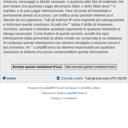
minaccia, messaggio a sfondo sessuale, o qualsiasi altro tipo di materiale che
può violare una qualsiasi Legge del proprio Stato, o dello Stato dove “” è
ospitato, o di una Legge internazionale. Fare ciò porta all’immediato e
permanente divieto di accesso, con notifica al tuo provider Internet se è
ritenuto da noi opportuno. Tutti gli indirizzi IP sono registrati per salvaguardare
e rinforzare queste condizioni. Accetti che “” abbia il diritto di rimuovere,
riscrivere, spostare o chiudere qualsiasi argomento in qualsiasi momento lo
ritenga necessario. Come fruitore di questo servizio, accetti che ogni
informazione (dato personale) tu abbia inviato sia conservata in un database.
Al contempo queste informazioni non saranno divulgate a nessuno senza il
tuo consenso, né “” o phpBB sono da ritenersi responsabili per qualsiasi
violazione al sistema che possa compromettere queste informazioni.
Indice
Cancella cookie
Tutti gli orari sono
UTC+02:00
Powered by
phpBB
® Forum Software © phpBB Limited
Traduzione Italiana
phpBB-Store.it
Privacy
|
Condizioni