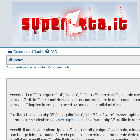
Collegamenti Rapidi
FAQ
Indice
Argomenti senza risposta
Argomenti attivi
Accedendo a “” (in seguito “noi”, “nostro”, “”, “https://superzeta.it”), l’utent
servizi offerti da “”. Le condizioni d’uso possono cambiare in qualunque mom
servizi di “” implica la completa accettazione delle condizioni d’uso.
“” utilizza il sistema phpBB (in seguito “loro”, “phpBB software”, “www.phpbb
liberamente scaricabile da
www.phpbb.com
. Il software phpBB facilita le a
Accetti di non inviare alcun tipo di offesa, oscenità, volgarità, calunnia, min
una Legge internazionale. Fare ciò porta all’immediato e permanente divieto di 
condizioni. Accetti che “” abbia il diritto di rimuovere, riscrivere, spostare 