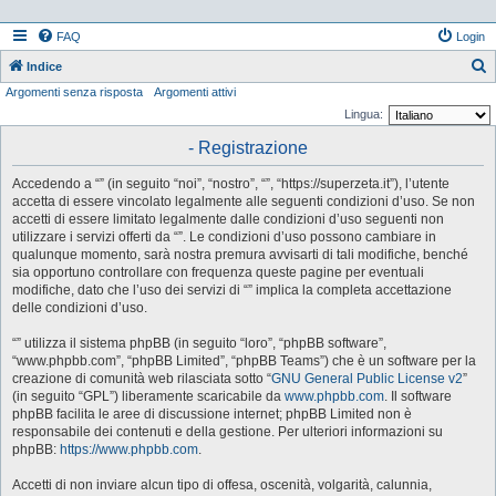
FAQ
Login
Indice
Argomenti senza risposta
Argomenti attivi
e
Lingua:
r
- Registrazione
c
a
Accedendo a “” (in seguito “noi”, “nostro”, “”, “https://superzeta.it”), l’utente
accetta di essere vincolato legalmente alle seguenti condizioni d’uso. Se non
accetti di essere limitato legalmente dalle condizioni d’uso seguenti non
utilizzare i servizi offerti da “”. Le condizioni d’uso possono cambiare in
qualunque momento, sarà nostra premura avvisarti di tali modifiche, benché
sia opportuno controllare con frequenza queste pagine per eventuali
modifiche, dato che l’uso dei servizi di “” implica la completa accettazione
delle condizioni d’uso.
“” utilizza il sistema phpBB (in seguito “loro”, “phpBB software”,
“www.phpbb.com”, “phpBB Limited”, “phpBB Teams”) che è un software per la
creazione di comunità web rilasciata sotto “
GNU General Public License v2
”
(in seguito “GPL”) liberamente scaricabile da
www.phpbb.com
. Il software
phpBB facilita le aree di discussione internet; phpBB Limited non è
responsabile dei contenuti e della gestione. Per ulteriori informazioni su
phpBB:
https://www.phpbb.com
.
Accetti di non inviare alcun tipo di offesa, oscenità, volgarità, calunnia,