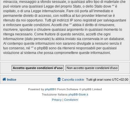
minaccia, messaggio a sfondo sessuale, o qualsiasi altro tipo di materiale che
può violare una qualsiasi Legge del proprio Stato, o dello Stato dove “” è
ospitato, o di una Legge internazionale. Fare ciò porta all’immediato e
permanente divieto di accesso, con notifica al tuo provider Internet se è
ritenuto da noi opportuno. Tutti gli indirizzi IP sono registrati per salvaguardare
e rinforzare queste condizioni. Accetti che “” abbia il diritto di rimuovere,
riscrivere, spostare o chiudere qualsiasi argomento in qualsiasi momento lo
ritenga necessario. Come fruitore di questo servizio, accetti che ogni
informazione (dato personale) tu abbia inviato sia conservata in un database.
Al contempo queste informazioni non saranno divulgate a nessuno senza il
tuo consenso, né “” o phpBB sono da ritenersi responsabili per qualsiasi
violazione al sistema che possa compromettere queste informazioni.
Indice
Cancella cookie
Tutti gli orari sono
UTC+02:00
Powered by
phpBB
® Forum Software © phpBB Limited
Traduzione Italiana
phpBB-Store.it
Privacy
|
Condizioni