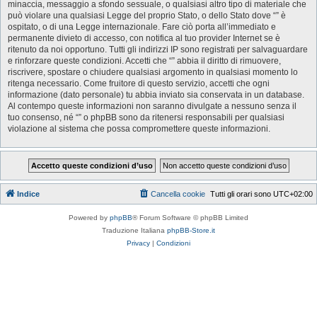
minaccia, messaggio a sfondo sessuale, o qualsiasi altro tipo di materiale che
può violare una qualsiasi Legge del proprio Stato, o dello Stato dove “” è
ospitato, o di una Legge internazionale. Fare ciò porta all’immediato e
permanente divieto di accesso, con notifica al tuo provider Internet se è
ritenuto da noi opportuno. Tutti gli indirizzi IP sono registrati per salvaguardare
e rinforzare queste condizioni. Accetti che “” abbia il diritto di rimuovere,
riscrivere, spostare o chiudere qualsiasi argomento in qualsiasi momento lo
ritenga necessario. Come fruitore di questo servizio, accetti che ogni
informazione (dato personale) tu abbia inviato sia conservata in un database.
Al contempo queste informazioni non saranno divulgate a nessuno senza il
tuo consenso, né “” o phpBB sono da ritenersi responsabili per qualsiasi
violazione al sistema che possa compromettere queste informazioni.
Indice
Cancella cookie
Tutti gli orari sono
UTC+02:00
Powered by
phpBB
® Forum Software © phpBB Limited
Traduzione Italiana
phpBB-Store.it
Privacy
|
Condizioni