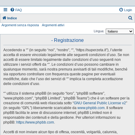
FAQ
Login
Indice
Argomenti senza risposta
Argomenti attivi
e
Lingua:
r
- Registrazione
c
a
Accedendo a “” (in seguito “noi”, “nostro”, “”, “https://superzeta.it”), l’utente
accetta di essere vincolato legalmente alle seguenti condizioni d’uso. Se non
accetti di essere limitato legalmente dalle condizioni d’uso seguenti non
utilizzare i servizi offerti da “”. Le condizioni d’uso possono cambiare in
qualunque momento, sarà nostra premura avvisarti di tali modifiche, benché
sia opportuno controllare con frequenza queste pagine per eventuali
modifiche, dato che l’uso dei servizi di “” implica la completa accettazione
delle condizioni d’uso.
“” utilizza il sistema phpBB (in seguito “loro”, “phpBB software”,
“www.phpbb.com”, “phpBB Limited”, “phpBB Teams”) che è un software per la
creazione di comunità web rilasciata sotto “
GNU General Public License v2
”
(in seguito “GPL”) liberamente scaricabile da
www.phpbb.com
. Il software
phpBB facilita le aree di discussione internet; phpBB Limited non è
responsabile dei contenuti e della gestione. Per ulteriori informazioni su
phpBB:
https://www.phpbb.com
.
Accetti di non inviare alcun tipo di offesa, oscenità, volgarità, calunnia,