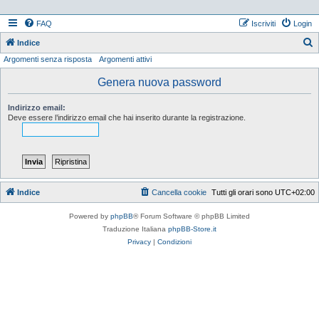
FAQ
Iscriviti
Login
Indice
Argomenti senza risposta
Argomenti attivi
e
r
Genera nuova password
c
Indirizzo email:
a
Deve essere l’indirizzo email che hai inserito durante la registrazione.
Indice
Cancella cookie
Tutti gli orari sono
UTC+02:00
Powered by
phpBB
® Forum Software © phpBB Limited
Traduzione Italiana
phpBB-Store.it
Privacy
|
Condizioni