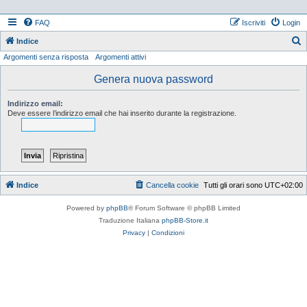
FAQ
Iscriviti
Login
Indice
Argomenti senza risposta
Argomenti attivi
e
r
Genera nuova password
c
Indirizzo email:
a
Deve essere l’indirizzo email che hai inserito durante la registrazione.
Indice
Cancella cookie
Tutti gli orari sono
UTC+02:00
Powered by
phpBB
® Forum Software © phpBB Limited
Traduzione Italiana
phpBB-Store.it
Privacy
|
Condizioni