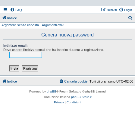
FAQ
Iscriviti
Login
Indice
Argomenti senza risposta
Argomenti attivi
e
r
Genera nuova password
c
Indirizzo email:
a
Deve essere l’indirizzo email che hai inserito durante la registrazione.
Indice
Cancella cookie
Tutti gli orari sono
UTC+02:00
Powered by
phpBB
® Forum Software © phpBB Limited
Traduzione Italiana
phpBB-Store.it
Privacy
|
Condizioni