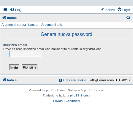
FAQ
Iscriviti
Login
Indice
Argomenti senza risposta
Argomenti attivi
e
r
Genera nuova password
c
Indirizzo email:
a
Deve essere l’indirizzo email che hai inserito durante la registrazione.
Indice
Cancella cookie
Tutti gli orari sono
UTC+02:00
Powered by
phpBB
® Forum Software © phpBB Limited
Traduzione Italiana
phpBB-Store.it
Privacy
|
Condizioni