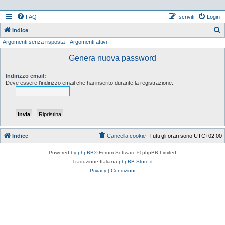
FAQ
Iscriviti
Login
Indice
Argomenti senza risposta
Argomenti attivi
e
r
Genera nuova password
c
Indirizzo email:
a
Deve essere l’indirizzo email che hai inserito durante la registrazione.
Indice
Cancella cookie
Tutti gli orari sono
UTC+02:00
Powered by
phpBB
® Forum Software © phpBB Limited
Traduzione Italiana
phpBB-Store.it
Privacy
|
Condizioni