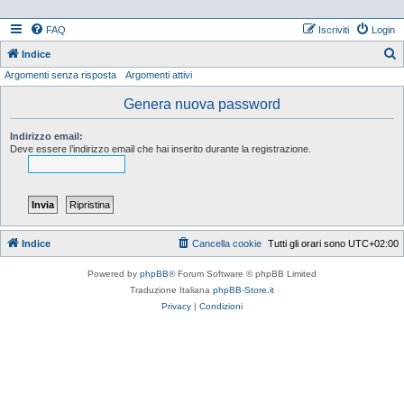
FAQ
Iscriviti
Login
Indice
Argomenti senza risposta
Argomenti attivi
e
r
Genera nuova password
c
Indirizzo email:
a
Deve essere l’indirizzo email che hai inserito durante la registrazione.
Indice
Cancella cookie
Tutti gli orari sono
UTC+02:00
Powered by
phpBB
® Forum Software © phpBB Limited
Traduzione Italiana
phpBB-Store.it
Privacy
|
Condizioni