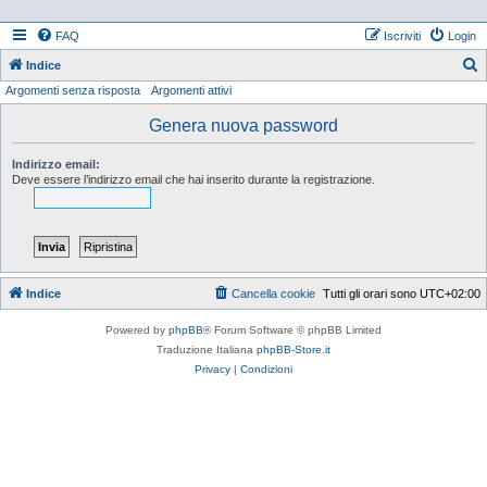
FAQ
Iscriviti
Login
Indice
Argomenti senza risposta
Argomenti attivi
e
r
Genera nuova password
c
Indirizzo email:
a
Deve essere l’indirizzo email che hai inserito durante la registrazione.
Indice
Cancella cookie
Tutti gli orari sono
UTC+02:00
Powered by
phpBB
® Forum Software © phpBB Limited
Traduzione Italiana
phpBB-Store.it
Privacy
|
Condizioni