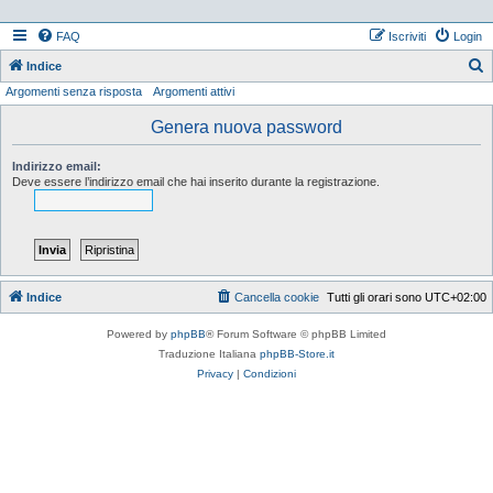
FAQ
Iscriviti
Login
Indice
Argomenti senza risposta
Argomenti attivi
e
r
Genera nuova password
c
Indirizzo email:
a
Deve essere l’indirizzo email che hai inserito durante la registrazione.
Indice
Cancella cookie
Tutti gli orari sono
UTC+02:00
Powered by
phpBB
® Forum Software © phpBB Limited
Traduzione Italiana
phpBB-Store.it
Privacy
|
Condizioni