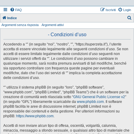
FAQ
Iscriviti
Login
Indice
Argomenti senza risposta
Argomenti attivi
e
r
- Condizioni d’uso
c
Accedendo a “” (in seguito “noi”, “nostro”, “”, “https://superzeta.it”), l’utente
a
accetta di essere vincolato legalmente alle seguenti condizioni d’uso. Se non
accetti di essere limitato legalmente dalle condizioni d’uso seguenti non
utilizzare i servizi offerti da “”. Le condizioni d’uso possono cambiare in
qualunque momento, sarà nostra premura avvisarti di tali modifiche, benché
sia opportuno controllare con frequenza queste pagine per eventuali
modifiche, dato che l’uso dei servizi di “” implica la completa accettazione
delle condizioni d’uso.
“” utilizza il sistema phpBB (in seguito “loro”, “phpBB software”,
“www.phpbb.com”, “phpBB Limited”, “phpBB Teams”) che è un software per la
creazione di comunità web rilasciata sotto “
GNU General Public License v2
”
(in seguito “GPL”) liberamente scaricabile da
www.phpbb.com
. Il software
phpBB facilita le aree di discussione internet; phpBB Limited non è
responsabile dei contenuti e della gestione. Per ulteriori informazioni su
phpBB:
https://www.phpbb.com
.
Accetti di non inviare alcun tipo di offesa, oscenità, volgarità, calunnia,
minaccia, messaggio a sfondo sessuale, o qualsiasi altro tipo di materiale che