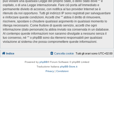
può violare una qualsiasi Legge del proprio Stato, o dello Stato dove “” è
ospitato, o di una Legge internazionale. Fare ciò porta all’immediato e
permanente divieto di accesso, con notifica al tuo provider Internet se è
ritenuto da noi opportuno. Tutti gli indirizzi IP sono registrati per salvaguardare
e rinforzare queste condizioni. Accetti che “” abbia il diritto di rimuovere,
riscrivere, spostare o chiudere qualsiasi argomento in qualsiasi momento lo
ritenga necessario. Come fruitore di questo servizio, accetti che ogni
informazione (dato personale) tu abbia inviato sia conservata in un database.
Al contempo queste informazioni non saranno divulgate a nessuno senza il
tuo consenso, né “” o phpBB sono da ritenersi responsabili per qualsiasi
violazione al sistema che possa compromettere queste informazioni.
Indice
Cancella cookie
Tutti gli orari sono
UTC+02:00
Powered by
phpBB
® Forum Software © phpBB Limited
Traduzione Italiana
phpBB-Store.it
Privacy
|
Condizioni