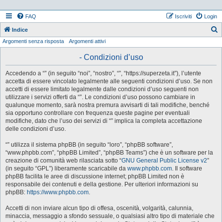
FAQ
Iscriviti
Login
Indice
Argomenti senza risposta
Argomenti attivi
e
r
- Condizioni d’uso
c
Accedendo a “” (in seguito “noi”, “nostro”, “”, “https://superzeta.it”), l’utente
a
accetta di essere vincolato legalmente alle seguenti condizioni d’uso. Se non
accetti di essere limitato legalmente dalle condizioni d’uso seguenti non
utilizzare i servizi offerti da “”. Le condizioni d’uso possono cambiare in
qualunque momento, sarà nostra premura avvisarti di tali modifiche, benché
sia opportuno controllare con frequenza queste pagine per eventuali
modifiche, dato che l’uso dei servizi di “” implica la completa accettazione
delle condizioni d’uso.
“” utilizza il sistema phpBB (in seguito “loro”, “phpBB software”,
“www.phpbb.com”, “phpBB Limited”, “phpBB Teams”) che è un software per la
creazione di comunità web rilasciata sotto “
GNU General Public License v2
”
(in seguito “GPL”) liberamente scaricabile da
www.phpbb.com
. Il software
phpBB facilita le aree di discussione internet; phpBB Limited non è
responsabile dei contenuti e della gestione. Per ulteriori informazioni su
phpBB:
https://www.phpbb.com
.
Accetti di non inviare alcun tipo di offesa, oscenità, volgarità, calunnia,
minaccia, messaggio a sfondo sessuale, o qualsiasi altro tipo di materiale che