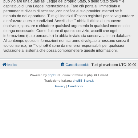
può violare una qualsiasi Legge del proprio Stato, o dello Stato dove “” è
ospitato, o di una Legge internazionale. Fare ciò porta all’immediato e
permanente divieto di accesso, con notifica al tuo provider Internet se è
ritenuto da noi opportuno. Tutti gli indirizzi IP sono registrati per salvaguardare
e rinforzare queste condizioni. Accetti che “” abbia il diritto di rimuovere,
riscrivere, spostare o chiudere qualsiasi argomento in qualsiasi momento lo
ritenga necessario. Come fruitore di questo servizio, accetti che ogni
informazione (dato personale) tu abbia inviato sia conservata in un database.
Al contempo queste informazioni non saranno divulgate a nessuno senza il
tuo consenso, né “” o phpBB sono da ritenersi responsabili per qualsiasi
violazione al sistema che possa compromettere queste informazioni.
Indice
Cancella cookie
Tutti gli orari sono
UTC+02:00
Powered by
phpBB
® Forum Software © phpBB Limited
Traduzione Italiana
phpBB-Store.it
Privacy
|
Condizioni