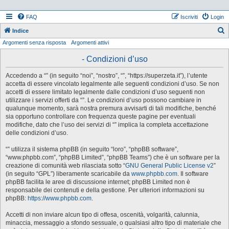
FAQ
Iscriviti
Login
Indice
Argomenti senza risposta
Argomenti attivi
e
r
- Condizioni d’uso
c
Accedendo a “” (in seguito “noi”, “nostro”, “”, “https://superzeta.it”), l’utente
a
accetta di essere vincolato legalmente alle seguenti condizioni d’uso. Se non
accetti di essere limitato legalmente dalle condizioni d’uso seguenti non
utilizzare i servizi offerti da “”. Le condizioni d’uso possono cambiare in
qualunque momento, sarà nostra premura avvisarti di tali modifiche, benché
sia opportuno controllare con frequenza queste pagine per eventuali
modifiche, dato che l’uso dei servizi di “” implica la completa accettazione
delle condizioni d’uso.
“” utilizza il sistema phpBB (in seguito “loro”, “phpBB software”,
“www.phpbb.com”, “phpBB Limited”, “phpBB Teams”) che è un software per la
creazione di comunità web rilasciata sotto “
GNU General Public License v2
”
(in seguito “GPL”) liberamente scaricabile da
www.phpbb.com
. Il software
phpBB facilita le aree di discussione internet; phpBB Limited non è
responsabile dei contenuti e della gestione. Per ulteriori informazioni su
phpBB:
https://www.phpbb.com
.
Accetti di non inviare alcun tipo di offesa, oscenità, volgarità, calunnia,
minaccia, messaggio a sfondo sessuale, o qualsiasi altro tipo di materiale che