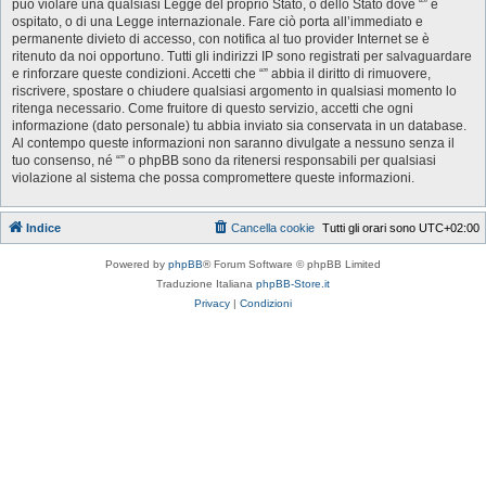
può violare una qualsiasi Legge del proprio Stato, o dello Stato dove “” è
ospitato, o di una Legge internazionale. Fare ciò porta all’immediato e
permanente divieto di accesso, con notifica al tuo provider Internet se è
ritenuto da noi opportuno. Tutti gli indirizzi IP sono registrati per salvaguardare
e rinforzare queste condizioni. Accetti che “” abbia il diritto di rimuovere,
riscrivere, spostare o chiudere qualsiasi argomento in qualsiasi momento lo
ritenga necessario. Come fruitore di questo servizio, accetti che ogni
informazione (dato personale) tu abbia inviato sia conservata in un database.
Al contempo queste informazioni non saranno divulgate a nessuno senza il
tuo consenso, né “” o phpBB sono da ritenersi responsabili per qualsiasi
violazione al sistema che possa compromettere queste informazioni.
Indice
Cancella cookie
Tutti gli orari sono
UTC+02:00
Powered by
phpBB
® Forum Software © phpBB Limited
Traduzione Italiana
phpBB-Store.it
Privacy
|
Condizioni