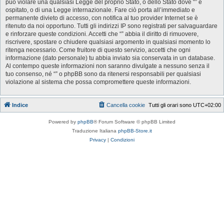
può violare una qualsiasi Legge del proprio Stato, o dello Stato dove “” è
ospitato, o di una Legge internazionale. Fare ciò porta all’immediato e
permanente divieto di accesso, con notifica al tuo provider Internet se è
ritenuto da noi opportuno. Tutti gli indirizzi IP sono registrati per salvaguardare
e rinforzare queste condizioni. Accetti che “” abbia il diritto di rimuovere,
riscrivere, spostare o chiudere qualsiasi argomento in qualsiasi momento lo
ritenga necessario. Come fruitore di questo servizio, accetti che ogni
informazione (dato personale) tu abbia inviato sia conservata in un database.
Al contempo queste informazioni non saranno divulgate a nessuno senza il
tuo consenso, né “” o phpBB sono da ritenersi responsabili per qualsiasi
violazione al sistema che possa compromettere queste informazioni.
Indice
Cancella cookie
Tutti gli orari sono
UTC+02:00
Powered by
phpBB
® Forum Software © phpBB Limited
Traduzione Italiana
phpBB-Store.it
Privacy
|
Condizioni