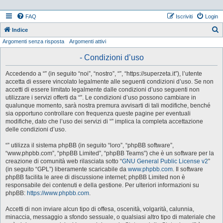
FAQ
Iscriviti
Login
Indice
Argomenti senza risposta
Argomenti attivi
e
r
- Condizioni d’uso
c
Accedendo a “” (in seguito “noi”, “nostro”, “”, “https://superzeta.it”), l’utente
a
accetta di essere vincolato legalmente alle seguenti condizioni d’uso. Se non
accetti di essere limitato legalmente dalle condizioni d’uso seguenti non
utilizzare i servizi offerti da “”. Le condizioni d’uso possono cambiare in
qualunque momento, sarà nostra premura avvisarti di tali modifiche, benché
sia opportuno controllare con frequenza queste pagine per eventuali
modifiche, dato che l’uso dei servizi di “” implica la completa accettazione
delle condizioni d’uso.
“” utilizza il sistema phpBB (in seguito “loro”, “phpBB software”,
“www.phpbb.com”, “phpBB Limited”, “phpBB Teams”) che è un software per la
creazione di comunità web rilasciata sotto “
GNU General Public License v2
”
(in seguito “GPL”) liberamente scaricabile da
www.phpbb.com
. Il software
phpBB facilita le aree di discussione internet; phpBB Limited non è
responsabile dei contenuti e della gestione. Per ulteriori informazioni su
phpBB:
https://www.phpbb.com
.
Accetti di non inviare alcun tipo di offesa, oscenità, volgarità, calunnia,
minaccia, messaggio a sfondo sessuale, o qualsiasi altro tipo di materiale che