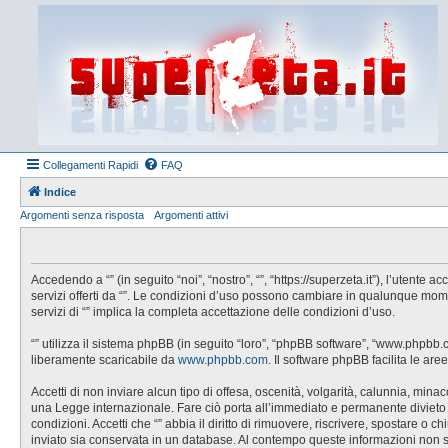
Collegamenti Rapidi
FAQ
Indice
Argomenti senza risposta
Argomenti attivi
Accedendo a “” (in seguito “noi”, “nostro”, “”, “https://superzeta.it”), l’utent
servizi offerti da “”. Le condizioni d’uso possono cambiare in qualunque mom
servizi di “” implica la completa accettazione delle condizioni d’uso.
“” utilizza il sistema phpBB (in seguito “loro”, “phpBB software”, “www.phpbb
liberamente scaricabile da
www.phpbb.com
. Il software phpBB facilita le a
Accetti di non inviare alcun tipo di offesa, oscenità, volgarità, calunnia, min
una Legge internazionale. Fare ciò porta all’immediato e permanente divieto di 
condizioni. Accetti che “” abbia il diritto di rimuovere, riscrivere, spostare 
inviato sia conservata in un database. Al contempo queste informazioni non 