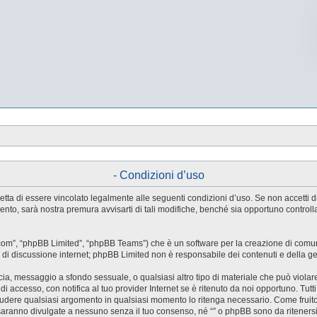
- Condizioni d’uso
e accetta di essere vincolato legalmente alle seguenti condizioni d’uso. Se non accetti
ento, sarà nostra premura avvisarti di tali modifiche, benché sia opportuno control
.com”, “phpBB Limited”, “phpBB Teams”) che è un software per la creazione di comuni
ree di discussione internet; phpBB Limited non è responsabile dei contenuti e della g
accia, messaggio a sfondo sessuale, o qualsiasi altro tipo di materiale che può violar
accesso, con notifica al tuo provider Internet se è ritenuto da noi opportuno. Tutti 
o chiudere qualsiasi argomento in qualsiasi momento lo ritenga necessario. Come fruit
saranno divulgate a nessuno senza il tuo consenso, né “” o phpBB sono da riteners