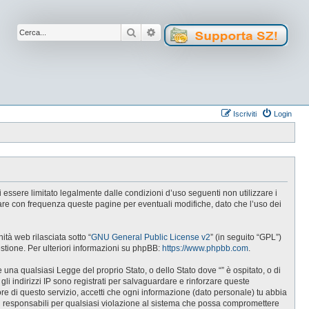
Cerca
Ricerca avanzata
Iscriviti
Login
 di essere limitato legalmente dalle condizioni d’uso seguenti non utilizzare i
lare con frequenza queste pagine per eventuali modifiche, dato che l’uso dei
tà web rilasciata sotto “
GNU General Public License v2
” (in seguito “GPL”)
estione. Per ulteriori informazioni su phpBB:
https://www.phpbb.com
.
e una qualsiasi Legge del proprio Stato, o dello Stato dove “” è ospitato, o di
gli indirizzi IP sono registrati per salvaguardare e rinforzare queste
ore di questo servizio, accetti che ogni informazione (dato personale) tu abbia
i responsabili per qualsiasi violazione al sistema che possa compromettere