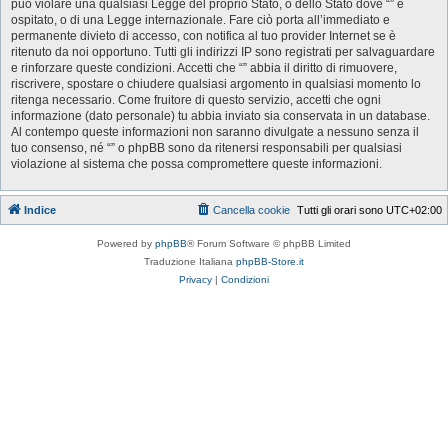
può violare una qualsiasi Legge del proprio Stato, o dello Stato dove “” è
ospitato, o di una Legge internazionale. Fare ciò porta all’immediato e
permanente divieto di accesso, con notifica al tuo provider Internet se è
ritenuto da noi opportuno. Tutti gli indirizzi IP sono registrati per salvaguardare
e rinforzare queste condizioni. Accetti che “” abbia il diritto di rimuovere,
riscrivere, spostare o chiudere qualsiasi argomento in qualsiasi momento lo
ritenga necessario. Come fruitore di questo servizio, accetti che ogni
informazione (dato personale) tu abbia inviato sia conservata in un database.
Al contempo queste informazioni non saranno divulgate a nessuno senza il
tuo consenso, né “” o phpBB sono da ritenersi responsabili per qualsiasi
violazione al sistema che possa compromettere queste informazioni.
Indice
Cancella cookie
Tutti gli orari sono
UTC+02:00
Powered by
phpBB
® Forum Software © phpBB Limited
Traduzione Italiana
phpBB-Store.it
Privacy
|
Condizioni