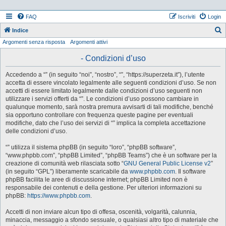
FAQ
Iscriviti
Login
Indice
Argomenti senza risposta
Argomenti attivi
e
r
- Condizioni d’uso
c
Accedendo a “” (in seguito “noi”, “nostro”, “”, “https://superzeta.it”), l’utente
a
accetta di essere vincolato legalmente alle seguenti condizioni d’uso. Se non
accetti di essere limitato legalmente dalle condizioni d’uso seguenti non
utilizzare i servizi offerti da “”. Le condizioni d’uso possono cambiare in
qualunque momento, sarà nostra premura avvisarti di tali modifiche, benché
sia opportuno controllare con frequenza queste pagine per eventuali
modifiche, dato che l’uso dei servizi di “” implica la completa accettazione
delle condizioni d’uso.
“” utilizza il sistema phpBB (in seguito “loro”, “phpBB software”,
“www.phpbb.com”, “phpBB Limited”, “phpBB Teams”) che è un software per la
creazione di comunità web rilasciata sotto “
GNU General Public License v2
”
(in seguito “GPL”) liberamente scaricabile da
www.phpbb.com
. Il software
phpBB facilita le aree di discussione internet; phpBB Limited non è
responsabile dei contenuti e della gestione. Per ulteriori informazioni su
phpBB:
https://www.phpbb.com
.
Accetti di non inviare alcun tipo di offesa, oscenità, volgarità, calunnia,
minaccia, messaggio a sfondo sessuale, o qualsiasi altro tipo di materiale che