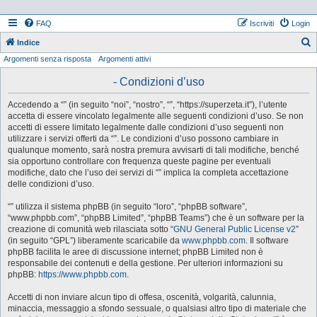
FAQ
Iscriviti
Login
Indice
Argomenti senza risposta
Argomenti attivi
e
r
- Condizioni d’uso
c
Accedendo a “” (in seguito “noi”, “nostro”, “”, “https://superzeta.it”), l’utente
a
accetta di essere vincolato legalmente alle seguenti condizioni d’uso. Se non
accetti di essere limitato legalmente dalle condizioni d’uso seguenti non
utilizzare i servizi offerti da “”. Le condizioni d’uso possono cambiare in
qualunque momento, sarà nostra premura avvisarti di tali modifiche, benché
sia opportuno controllare con frequenza queste pagine per eventuali
modifiche, dato che l’uso dei servizi di “” implica la completa accettazione
delle condizioni d’uso.
“” utilizza il sistema phpBB (in seguito “loro”, “phpBB software”,
“www.phpbb.com”, “phpBB Limited”, “phpBB Teams”) che è un software per la
creazione di comunità web rilasciata sotto “
GNU General Public License v2
”
(in seguito “GPL”) liberamente scaricabile da
www.phpbb.com
. Il software
phpBB facilita le aree di discussione internet; phpBB Limited non è
responsabile dei contenuti e della gestione. Per ulteriori informazioni su
phpBB:
https://www.phpbb.com
.
Accetti di non inviare alcun tipo di offesa, oscenità, volgarità, calunnia,
minaccia, messaggio a sfondo sessuale, o qualsiasi altro tipo di materiale che