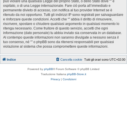
può violare una qualsiasi Legge del proprio Stato, o dello Stato dove “” è
ospitato, o di una Legge internazionale. Fare ciò porta all’immediato e
permanente divieto di accesso, con notifica al tuo provider Internet se è
ritenuto da noi opportuno. Tutti gli indirizzi IP sono registrati per salvaguardare
e rinforzare queste condizioni. Accetti che “” abbia il diritto di rimuovere,
riscrivere, spostare o chiudere qualsiasi argomento in qualsiasi momento lo
ritenga necessario. Come fruitore di questo servizio, accetti che ogni
informazione (dato personale) tu abbia inviato sia conservata in un database.
Al contempo queste informazioni non saranno divulgate a nessuno senza il
tuo consenso, né “” o phpBB sono da ritenersi responsabili per qualsiasi
violazione al sistema che possa compromettere queste informazioni.
Indice
Cancella cookie
Tutti gli orari sono
UTC+02:00
Powered by
phpBB
® Forum Software © phpBB Limited
Traduzione Italiana
phpBB-Store.it
Privacy
|
Condizioni