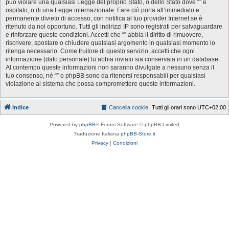
può violare una qualsiasi Legge del proprio Stato, o dello Stato dove “” è
ospitato, o di una Legge internazionale. Fare ciò porta all’immediato e
permanente divieto di accesso, con notifica al tuo provider Internet se è
ritenuto da noi opportuno. Tutti gli indirizzi IP sono registrati per salvaguardare
e rinforzare queste condizioni. Accetti che “” abbia il diritto di rimuovere,
riscrivere, spostare o chiudere qualsiasi argomento in qualsiasi momento lo
ritenga necessario. Come fruitore di questo servizio, accetti che ogni
informazione (dato personale) tu abbia inviato sia conservata in un database.
Al contempo queste informazioni non saranno divulgate a nessuno senza il
tuo consenso, né “” o phpBB sono da ritenersi responsabili per qualsiasi
violazione al sistema che possa compromettere queste informazioni.
Indice
Cancella cookie
Tutti gli orari sono
UTC+02:00
Powered by
phpBB
® Forum Software © phpBB Limited
Traduzione Italiana
phpBB-Store.it
Privacy
|
Condizioni