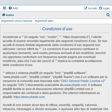
FAQ
Iscriviti
Login
Indice
Argomenti senza risposta
Argomenti attivi
e
r
- Condizioni d’uso
c
Accedendo a “” (in seguito “noi”, “nostro”, “”, “https://superzeta.it”), l’utente
a
accetta di essere vincolato legalmente alle seguenti condizioni d’uso. Se non
accetti di essere limitato legalmente dalle condizioni d’uso seguenti non
utilizzare i servizi offerti da “”. Le condizioni d’uso possono cambiare in
qualunque momento, sarà nostra premura avvisarti di tali modifiche, benché
sia opportuno controllare con frequenza queste pagine per eventuali
modifiche, dato che l’uso dei servizi di “” implica la completa accettazione
delle condizioni d’uso.
“” utilizza il sistema phpBB (in seguito “loro”, “phpBB software”,
“www.phpbb.com”, “phpBB Limited”, “phpBB Teams”) che è un software per la
creazione di comunità web rilasciata sotto “
GNU General Public License v2
”
(in seguito “GPL”) liberamente scaricabile da
www.phpbb.com
. Il software
phpBB facilita le aree di discussione internet; phpBB Limited non è
responsabile dei contenuti e della gestione. Per ulteriori informazioni su
phpBB:
https://www.phpbb.com
.
Accetti di non inviare alcun tipo di offesa, oscenità, volgarità, calunnia,
minaccia, messaggio a sfondo sessuale, o qualsiasi altro tipo di materiale che