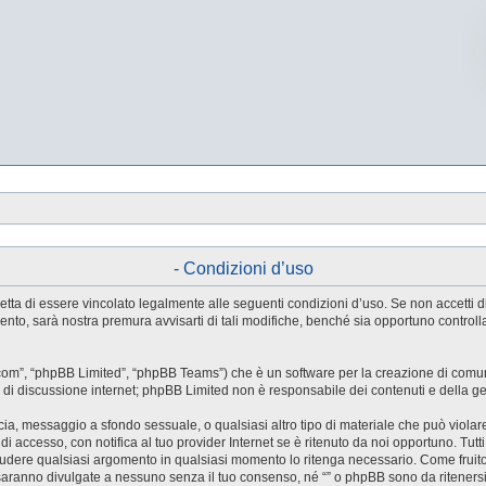
- Condizioni d’uso
e accetta di essere vincolato legalmente alle seguenti condizioni d’uso. Se non accetti
ento, sarà nostra premura avvisarti di tali modifiche, benché sia opportuno control
.com”, “phpBB Limited”, “phpBB Teams”) che è un software per la creazione di comuni
ree di discussione internet; phpBB Limited non è responsabile dei contenuti e della g
accia, messaggio a sfondo sessuale, o qualsiasi altro tipo di materiale che può violar
accesso, con notifica al tuo provider Internet se è ritenuto da noi opportuno. Tutti 
o chiudere qualsiasi argomento in qualsiasi momento lo ritenga necessario. Come fruit
saranno divulgate a nessuno senza il tuo consenso, né “” o phpBB sono da riteners