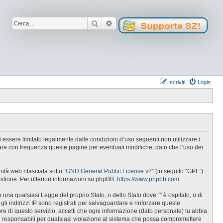
Cerca
Ricerca avanzata
Iscriviti
Login
 di essere limitato legalmente dalle condizioni d’uso seguenti non utilizzare i
lare con frequenza queste pagine per eventuali modifiche, dato che l’uso dei
tà web rilasciata sotto “
GNU General Public License v2
” (in seguito “GPL”)
estione. Per ulteriori informazioni su phpBB:
https://www.phpbb.com
.
e una qualsiasi Legge del proprio Stato, o dello Stato dove “” è ospitato, o di
gli indirizzi IP sono registrati per salvaguardare e rinforzare queste
ore di questo servizio, accetti che ogni informazione (dato personale) tu abbia
i responsabili per qualsiasi violazione al sistema che possa compromettere