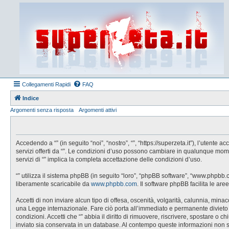
Collegamenti Rapidi
FAQ
Indice
Argomenti senza risposta
Argomenti attivi
Accedendo a “” (in seguito “noi”, “nostro”, “”, “https://superzeta.it”), l’utent
servizi offerti da “”. Le condizioni d’uso possono cambiare in qualunque mom
servizi di “” implica la completa accettazione delle condizioni d’uso.
“” utilizza il sistema phpBB (in seguito “loro”, “phpBB software”, “www.phpbb
liberamente scaricabile da
www.phpbb.com
. Il software phpBB facilita le a
Accetti di non inviare alcun tipo di offesa, oscenità, volgarità, calunnia, min
una Legge internazionale. Fare ciò porta all’immediato e permanente divieto di 
condizioni. Accetti che “” abbia il diritto di rimuovere, riscrivere, spostare 
inviato sia conservata in un database. Al contempo queste informazioni non 