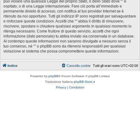
può violare una qualsiasi Legge del proprio Stato, o dello Stato dove “” è
ospitato, o di una Legge internazionale. Fare ciò porta all’immediato e
permanente divieto di accesso, con notifica al tuo provider Internet se è
ritenuto da noi opportuno. Tutti gli indirizzi IP sono registrati per salvaguardare
e rinforzare queste condizioni. Accetti che “” abbia il diritto di rimuovere,
riscrivere, spostare o chiudere qualsiasi argomento in qualsiasi momento lo
ritenga necessario. Come fruitore di questo servizio, accetti che ogni
informazione (dato personale) tu abbia inviato sia conservata in un database.
Al contempo queste informazioni non saranno divulgate a nessuno senza il
tuo consenso, né “” o phpBB sono da ritenersi responsabili per qualsiasi
violazione al sistema che possa compromettere queste informazioni.
Indice
Cancella cookie
Tutti gli orari sono
UTC+02:00
Powered by
phpBB
® Forum Software © phpBB Limited
Traduzione Italiana
phpBB-Store.it
Privacy
|
Condizioni