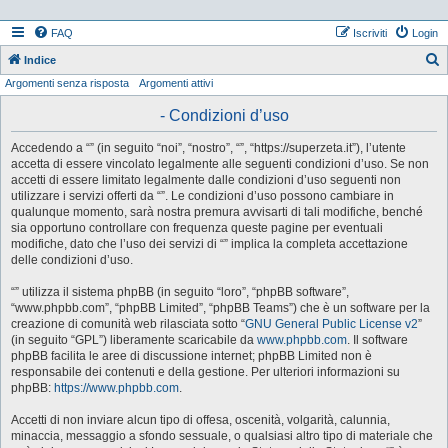
FAQ
Iscriviti
Login
Indice
Argomenti senza risposta
Argomenti attivi
e
r
- Condizioni d’uso
c
Accedendo a “” (in seguito “noi”, “nostro”, “”, “https://superzeta.it”), l’utente
a
accetta di essere vincolato legalmente alle seguenti condizioni d’uso. Se non
accetti di essere limitato legalmente dalle condizioni d’uso seguenti non
utilizzare i servizi offerti da “”. Le condizioni d’uso possono cambiare in
qualunque momento, sarà nostra premura avvisarti di tali modifiche, benché
sia opportuno controllare con frequenza queste pagine per eventuali
modifiche, dato che l’uso dei servizi di “” implica la completa accettazione
delle condizioni d’uso.
“” utilizza il sistema phpBB (in seguito “loro”, “phpBB software”,
“www.phpbb.com”, “phpBB Limited”, “phpBB Teams”) che è un software per la
creazione di comunità web rilasciata sotto “
GNU General Public License v2
”
(in seguito “GPL”) liberamente scaricabile da
www.phpbb.com
. Il software
phpBB facilita le aree di discussione internet; phpBB Limited non è
responsabile dei contenuti e della gestione. Per ulteriori informazioni su
phpBB:
https://www.phpbb.com
.
Accetti di non inviare alcun tipo di offesa, oscenità, volgarità, calunnia,
minaccia, messaggio a sfondo sessuale, o qualsiasi altro tipo di materiale che