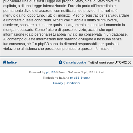
può violare una qualsiasi Legge del proprio Stato, o dello Stato dove “” è
ospitato, o di una Legge internazionale. Fare ciò porta all’immediato e
permanente divieto di accesso, con notifica al tuo provider Internet se è
ritenuto da noi opportuno. Tutti gli indirizzi IP sono registrati per salvaguardare
e rinforzare queste condizioni. Accetti che “” abbia il diritto di rimuovere,
riscrivere, spostare o chiudere qualsiasi argomento in qualsiasi momento lo
ritenga necessario. Come fruitore di questo servizio, accetti che ogni
informazione (dato personale) tu abbia inviato sia conservata in un database.
Al contempo queste informazioni non saranno divulgate a nessuno senza il
tuo consenso, né “” o phpBB sono da ritenersi responsabili per qualsiasi
violazione al sistema che possa compromettere queste informazioni.
Indice
Cancella cookie
Tutti gli orari sono
UTC+02:00
Powered by
phpBB
® Forum Software © phpBB Limited
Traduzione Italiana
phpBB-Store.it
Privacy
|
Condizioni