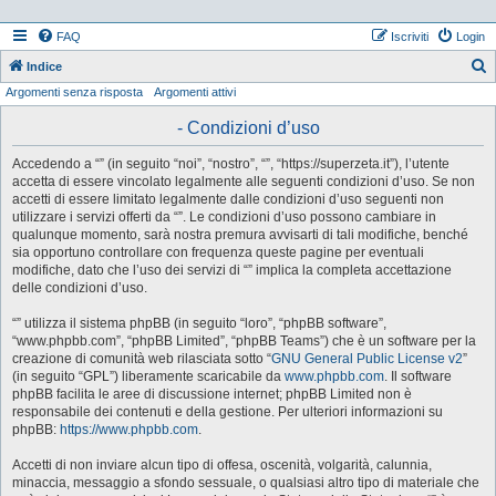
FAQ
Iscriviti
Login
Indice
Argomenti senza risposta
Argomenti attivi
e
r
- Condizioni d’uso
c
Accedendo a “” (in seguito “noi”, “nostro”, “”, “https://superzeta.it”), l’utente
a
accetta di essere vincolato legalmente alle seguenti condizioni d’uso. Se non
accetti di essere limitato legalmente dalle condizioni d’uso seguenti non
utilizzare i servizi offerti da “”. Le condizioni d’uso possono cambiare in
qualunque momento, sarà nostra premura avvisarti di tali modifiche, benché
sia opportuno controllare con frequenza queste pagine per eventuali
modifiche, dato che l’uso dei servizi di “” implica la completa accettazione
delle condizioni d’uso.
“” utilizza il sistema phpBB (in seguito “loro”, “phpBB software”,
“www.phpbb.com”, “phpBB Limited”, “phpBB Teams”) che è un software per la
creazione di comunità web rilasciata sotto “
GNU General Public License v2
”
(in seguito “GPL”) liberamente scaricabile da
www.phpbb.com
. Il software
phpBB facilita le aree di discussione internet; phpBB Limited non è
responsabile dei contenuti e della gestione. Per ulteriori informazioni su
phpBB:
https://www.phpbb.com
.
Accetti di non inviare alcun tipo di offesa, oscenità, volgarità, calunnia,
minaccia, messaggio a sfondo sessuale, o qualsiasi altro tipo di materiale che