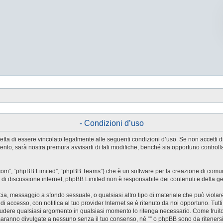
- Condizioni d’uso
e accetta di essere vincolato legalmente alle seguenti condizioni d’uso. Se non accetti
ento, sarà nostra premura avvisarti di tali modifiche, benché sia opportuno control
.com”, “phpBB Limited”, “phpBB Teams”) che è un software per la creazione di comuni
ree di discussione internet; phpBB Limited non è responsabile dei contenuti e della g
accia, messaggio a sfondo sessuale, o qualsiasi altro tipo di materiale che può violar
accesso, con notifica al tuo provider Internet se è ritenuto da noi opportuno. Tutti 
o chiudere qualsiasi argomento in qualsiasi momento lo ritenga necessario. Come fruit
saranno divulgate a nessuno senza il tuo consenso, né “” o phpBB sono da riteners