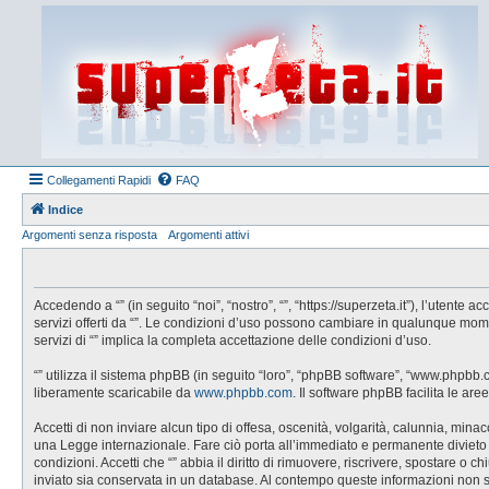
Collegamenti Rapidi
FAQ
Indice
Argomenti senza risposta
Argomenti attivi
Accedendo a “” (in seguito “noi”, “nostro”, “”, “https://superzeta.it”), l’utent
servizi offerti da “”. Le condizioni d’uso possono cambiare in qualunque mom
servizi di “” implica la completa accettazione delle condizioni d’uso.
“” utilizza il sistema phpBB (in seguito “loro”, “phpBB software”, “www.phpbb
liberamente scaricabile da
www.phpbb.com
. Il software phpBB facilita le a
Accetti di non inviare alcun tipo di offesa, oscenità, volgarità, calunnia, min
una Legge internazionale. Fare ciò porta all’immediato e permanente divieto di 
condizioni. Accetti che “” abbia il diritto di rimuovere, riscrivere, spostare 
inviato sia conservata in un database. Al contempo queste informazioni non 