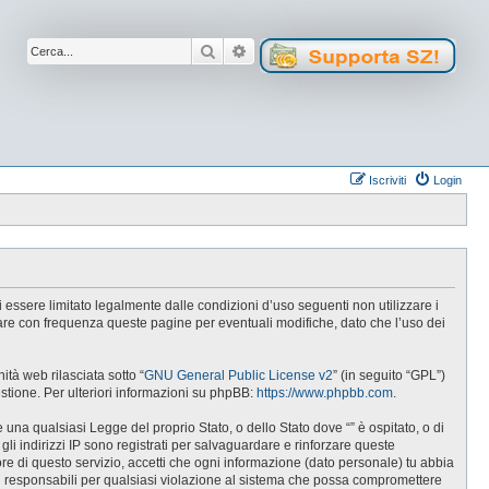
Cerca
Ricerca avanzata
Iscriviti
Login
 di essere limitato legalmente dalle condizioni d’uso seguenti non utilizzare i
lare con frequenza queste pagine per eventuali modifiche, dato che l’uso dei
tà web rilasciata sotto “
GNU General Public License v2
” (in seguito “GPL”)
estione. Per ulteriori informazioni su phpBB:
https://www.phpbb.com
.
e una qualsiasi Legge del proprio Stato, o dello Stato dove “” è ospitato, o di
gli indirizzi IP sono registrati per salvaguardare e rinforzare queste
ore di questo servizio, accetti che ogni informazione (dato personale) tu abbia
i responsabili per qualsiasi violazione al sistema che possa compromettere