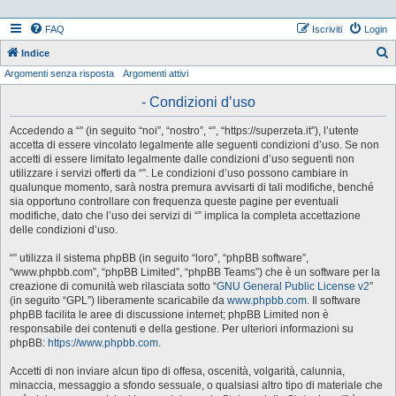
FAQ
Iscriviti
Login
Indice
Argomenti senza risposta
Argomenti attivi
e
r
- Condizioni d’uso
c
Accedendo a “” (in seguito “noi”, “nostro”, “”, “https://superzeta.it”), l’utente
a
accetta di essere vincolato legalmente alle seguenti condizioni d’uso. Se non
accetti di essere limitato legalmente dalle condizioni d’uso seguenti non
utilizzare i servizi offerti da “”. Le condizioni d’uso possono cambiare in
qualunque momento, sarà nostra premura avvisarti di tali modifiche, benché
sia opportuno controllare con frequenza queste pagine per eventuali
modifiche, dato che l’uso dei servizi di “” implica la completa accettazione
delle condizioni d’uso.
“” utilizza il sistema phpBB (in seguito “loro”, “phpBB software”,
“www.phpbb.com”, “phpBB Limited”, “phpBB Teams”) che è un software per la
creazione di comunità web rilasciata sotto “
GNU General Public License v2
”
(in seguito “GPL”) liberamente scaricabile da
www.phpbb.com
. Il software
phpBB facilita le aree di discussione internet; phpBB Limited non è
responsabile dei contenuti e della gestione. Per ulteriori informazioni su
phpBB:
https://www.phpbb.com
.
Accetti di non inviare alcun tipo di offesa, oscenità, volgarità, calunnia,
minaccia, messaggio a sfondo sessuale, o qualsiasi altro tipo di materiale che