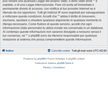
può violare una qualsiasi Legge del proprio Stato, o dello Stato dove “” è
ospitato, o di una Legge internazionale. Fare ciò porta all’immediato e
permanente divieto di accesso, con notifica al tuo provider Internet se è
ritenuto da noi opportuno. Tutti gli indirizzi IP sono registrati per salvaguardare
e rinforzare queste condizioni. Accetti che “” abbia il diritto di rimuovere,
riscrivere, spostare o chiudere qualsiasi argomento in qualsiasi momento lo
ritenga necessario. Come fruitore di questo servizio, accetti che ogni
informazione (dato personale) tu abbia inviato sia conservata in un database.
Al contempo queste informazioni non saranno divulgate a nessuno senza il
tuo consenso, né “” o phpBB sono da ritenersi responsabili per qualsiasi
violazione al sistema che possa compromettere queste informazioni.
Indice
Cancella cookie
Tutti gli orari sono
UTC+02:00
Powered by
phpBB
® Forum Software © phpBB Limited
Traduzione Italiana
phpBB-Store.it
Privacy
|
Condizioni