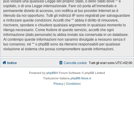
può violare una qualsiasi Legge del proprio Stato, o dello Stato dove “” è
ospitato, o di una Legge internazionale. Fare ciò porta all’immediato e
permanente divieto di accesso, con notifica al tuo provider Internet se è
ritenuto da noi opportuno. Tutti gli indirizzi IP sono registrati per salvaguardare
e rinforzare queste condizioni. Accetti che “” abbia il diritto di rimuovere,
riscrivere, spostare o chiudere qualsiasi argomento in qualsiasi momento lo
ritenga necessario. Come fruitore di questo servizio, accetti che ogni
informazione (dato personale) tu abbia inviato sia conservata in un database.
Al contempo queste informazioni non saranno divulgate a nessuno senza il
tuo consenso, né “” o phpBB sono da ritenersi responsabili per qualsiasi
violazione al sistema che possa compromettere queste informazioni.
Indice
Cancella cookie
Tutti gli orari sono
UTC+02:00
Powered by
phpBB
® Forum Software © phpBB Limited
Traduzione Italiana
phpBB-Store.it
Privacy
|
Condizioni