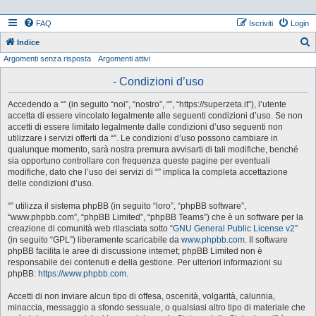
FAQ
Iscriviti
Login
Indice
Argomenti senza risposta
Argomenti attivi
e
r
- Condizioni d’uso
c
Accedendo a “” (in seguito “noi”, “nostro”, “”, “https://superzeta.it”), l’utente
a
accetta di essere vincolato legalmente alle seguenti condizioni d’uso. Se non
accetti di essere limitato legalmente dalle condizioni d’uso seguenti non
utilizzare i servizi offerti da “”. Le condizioni d’uso possono cambiare in
qualunque momento, sarà nostra premura avvisarti di tali modifiche, benché
sia opportuno controllare con frequenza queste pagine per eventuali
modifiche, dato che l’uso dei servizi di “” implica la completa accettazione
delle condizioni d’uso.
“” utilizza il sistema phpBB (in seguito “loro”, “phpBB software”,
“www.phpbb.com”, “phpBB Limited”, “phpBB Teams”) che è un software per la
creazione di comunità web rilasciata sotto “
GNU General Public License v2
”
(in seguito “GPL”) liberamente scaricabile da
www.phpbb.com
. Il software
phpBB facilita le aree di discussione internet; phpBB Limited non è
responsabile dei contenuti e della gestione. Per ulteriori informazioni su
phpBB:
https://www.phpbb.com
.
Accetti di non inviare alcun tipo di offesa, oscenità, volgarità, calunnia,
minaccia, messaggio a sfondo sessuale, o qualsiasi altro tipo di materiale che