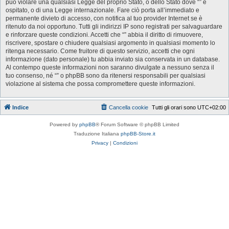
può violare una qualsiasi Legge del proprio Stato, o dello Stato dove “” è
ospitato, o di una Legge internazionale. Fare ciò porta all’immediato e
permanente divieto di accesso, con notifica al tuo provider Internet se è
ritenuto da noi opportuno. Tutti gli indirizzi IP sono registrati per salvaguardare
e rinforzare queste condizioni. Accetti che “” abbia il diritto di rimuovere,
riscrivere, spostare o chiudere qualsiasi argomento in qualsiasi momento lo
ritenga necessario. Come fruitore di questo servizio, accetti che ogni
informazione (dato personale) tu abbia inviato sia conservata in un database.
Al contempo queste informazioni non saranno divulgate a nessuno senza il
tuo consenso, né “” o phpBB sono da ritenersi responsabili per qualsiasi
violazione al sistema che possa compromettere queste informazioni.
Indice
Cancella cookie
Tutti gli orari sono
UTC+02:00
Powered by
phpBB
® Forum Software © phpBB Limited
Traduzione Italiana
phpBB-Store.it
Privacy
|
Condizioni