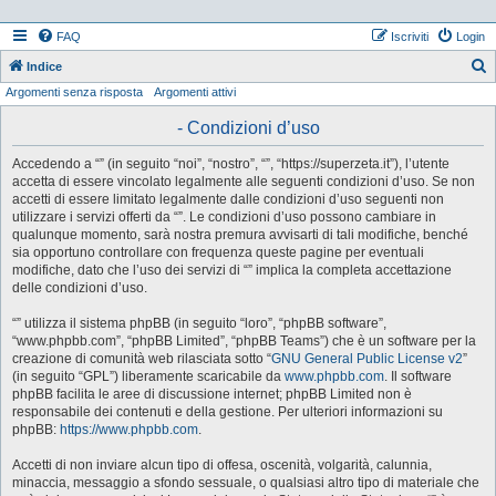
FAQ
Iscriviti
Login
Indice
Argomenti senza risposta
Argomenti attivi
e
r
- Condizioni d’uso
c
Accedendo a “” (in seguito “noi”, “nostro”, “”, “https://superzeta.it”), l’utente
a
accetta di essere vincolato legalmente alle seguenti condizioni d’uso. Se non
accetti di essere limitato legalmente dalle condizioni d’uso seguenti non
utilizzare i servizi offerti da “”. Le condizioni d’uso possono cambiare in
qualunque momento, sarà nostra premura avvisarti di tali modifiche, benché
sia opportuno controllare con frequenza queste pagine per eventuali
modifiche, dato che l’uso dei servizi di “” implica la completa accettazione
delle condizioni d’uso.
“” utilizza il sistema phpBB (in seguito “loro”, “phpBB software”,
“www.phpbb.com”, “phpBB Limited”, “phpBB Teams”) che è un software per la
creazione di comunità web rilasciata sotto “
GNU General Public License v2
”
(in seguito “GPL”) liberamente scaricabile da
www.phpbb.com
. Il software
phpBB facilita le aree di discussione internet; phpBB Limited non è
responsabile dei contenuti e della gestione. Per ulteriori informazioni su
phpBB:
https://www.phpbb.com
.
Accetti di non inviare alcun tipo di offesa, oscenità, volgarità, calunnia,
minaccia, messaggio a sfondo sessuale, o qualsiasi altro tipo di materiale che