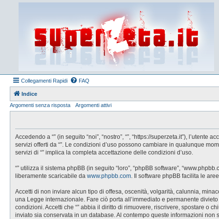
Collegamenti Rapidi
FAQ
Indice
Argomenti senza risposta
Argomenti attivi
Accedendo a “” (in seguito “noi”, “nostro”, “”, “https://superzeta.it”), l’utent
servizi offerti da “”. Le condizioni d’uso possono cambiare in qualunque mom
servizi di “” implica la completa accettazione delle condizioni d’uso.
“” utilizza il sistema phpBB (in seguito “loro”, “phpBB software”, “www.phpbb
liberamente scaricabile da
www.phpbb.com
. Il software phpBB facilita le a
Accetti di non inviare alcun tipo di offesa, oscenità, volgarità, calunnia, min
una Legge internazionale. Fare ciò porta all’immediato e permanente divieto di 
condizioni. Accetti che “” abbia il diritto di rimuovere, riscrivere, spostare 
inviato sia conservata in un database. Al contempo queste informazioni non 