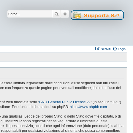
Cerca
Ricerca avanzata
Iscriviti
Login
 di essere limitato legalmente dalle condizioni d’uso seguenti non utilizzare i
lare con frequenza queste pagine per eventuali modifiche, dato che l’uso dei
tà web rilasciata sotto “
GNU General Public License v2
” (in seguito “GPL”)
estione. Per ulteriori informazioni su phpBB:
https://www.phpbb.com
.
e una qualsiasi Legge del proprio Stato, o dello Stato dove “” è ospitato, o di
gli indirizzi IP sono registrati per salvaguardare e rinforzare queste
ore di questo servizio, accetti che ogni informazione (dato personale) tu abbia
i responsabili per qualsiasi violazione al sistema che possa compromettere