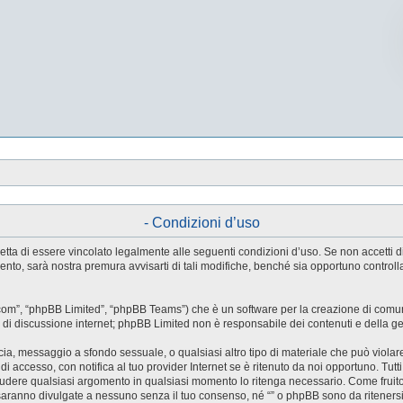
- Condizioni d’uso
e accetta di essere vincolato legalmente alle seguenti condizioni d’uso. Se non accetti
ento, sarà nostra premura avvisarti di tali modifiche, benché sia opportuno control
.com”, “phpBB Limited”, “phpBB Teams”) che è un software per la creazione di comuni
ree di discussione internet; phpBB Limited non è responsabile dei contenuti e della g
accia, messaggio a sfondo sessuale, o qualsiasi altro tipo di materiale che può violar
accesso, con notifica al tuo provider Internet se è ritenuto da noi opportuno. Tutti 
o chiudere qualsiasi argomento in qualsiasi momento lo ritenga necessario. Come fruit
saranno divulgate a nessuno senza il tuo consenso, né “” o phpBB sono da riteners