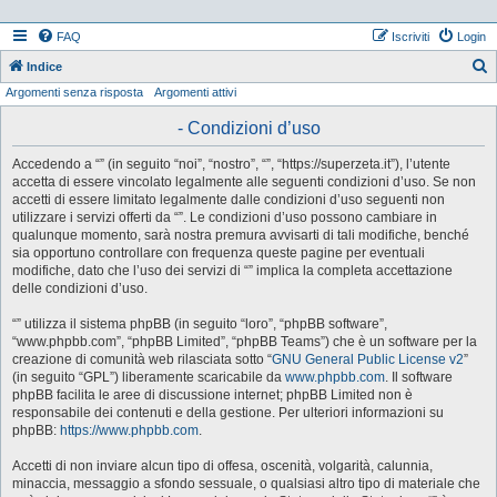
FAQ
Iscriviti
Login
Indice
Argomenti senza risposta
Argomenti attivi
e
r
- Condizioni d’uso
c
Accedendo a “” (in seguito “noi”, “nostro”, “”, “https://superzeta.it”), l’utente
a
accetta di essere vincolato legalmente alle seguenti condizioni d’uso. Se non
accetti di essere limitato legalmente dalle condizioni d’uso seguenti non
utilizzare i servizi offerti da “”. Le condizioni d’uso possono cambiare in
qualunque momento, sarà nostra premura avvisarti di tali modifiche, benché
sia opportuno controllare con frequenza queste pagine per eventuali
modifiche, dato che l’uso dei servizi di “” implica la completa accettazione
delle condizioni d’uso.
“” utilizza il sistema phpBB (in seguito “loro”, “phpBB software”,
“www.phpbb.com”, “phpBB Limited”, “phpBB Teams”) che è un software per la
creazione di comunità web rilasciata sotto “
GNU General Public License v2
”
(in seguito “GPL”) liberamente scaricabile da
www.phpbb.com
. Il software
phpBB facilita le aree di discussione internet; phpBB Limited non è
responsabile dei contenuti e della gestione. Per ulteriori informazioni su
phpBB:
https://www.phpbb.com
.
Accetti di non inviare alcun tipo di offesa, oscenità, volgarità, calunnia,
minaccia, messaggio a sfondo sessuale, o qualsiasi altro tipo di materiale che