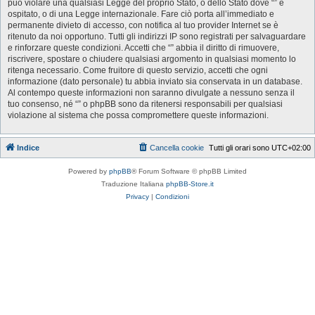
può violare una qualsiasi Legge del proprio Stato, o dello Stato dove “” è
ospitato, o di una Legge internazionale. Fare ciò porta all’immediato e
permanente divieto di accesso, con notifica al tuo provider Internet se è
ritenuto da noi opportuno. Tutti gli indirizzi IP sono registrati per salvaguardare
e rinforzare queste condizioni. Accetti che “” abbia il diritto di rimuovere,
riscrivere, spostare o chiudere qualsiasi argomento in qualsiasi momento lo
ritenga necessario. Come fruitore di questo servizio, accetti che ogni
informazione (dato personale) tu abbia inviato sia conservata in un database.
Al contempo queste informazioni non saranno divulgate a nessuno senza il
tuo consenso, né “” o phpBB sono da ritenersi responsabili per qualsiasi
violazione al sistema che possa compromettere queste informazioni.
Indice
Cancella cookie
Tutti gli orari sono
UTC+02:00
Powered by
phpBB
® Forum Software © phpBB Limited
Traduzione Italiana
phpBB-Store.it
Privacy
|
Condizioni