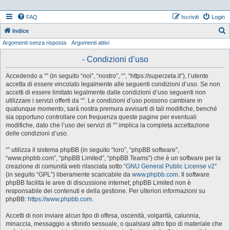
FAQ
Iscriviti
Login
Indice
Argomenti senza risposta
Argomenti attivi
e
r
- Condizioni d’uso
c
Accedendo a “” (in seguito “noi”, “nostro”, “”, “https://superzeta.it”), l’utente
a
accetta di essere vincolato legalmente alle seguenti condizioni d’uso. Se non
accetti di essere limitato legalmente dalle condizioni d’uso seguenti non
utilizzare i servizi offerti da “”. Le condizioni d’uso possono cambiare in
qualunque momento, sarà nostra premura avvisarti di tali modifiche, benché
sia opportuno controllare con frequenza queste pagine per eventuali
modifiche, dato che l’uso dei servizi di “” implica la completa accettazione
delle condizioni d’uso.
“” utilizza il sistema phpBB (in seguito “loro”, “phpBB software”,
“www.phpbb.com”, “phpBB Limited”, “phpBB Teams”) che è un software per la
creazione di comunità web rilasciata sotto “
GNU General Public License v2
”
(in seguito “GPL”) liberamente scaricabile da
www.phpbb.com
. Il software
phpBB facilita le aree di discussione internet; phpBB Limited non è
responsabile dei contenuti e della gestione. Per ulteriori informazioni su
phpBB:
https://www.phpbb.com
.
Accetti di non inviare alcun tipo di offesa, oscenità, volgarità, calunnia,
minaccia, messaggio a sfondo sessuale, o qualsiasi altro tipo di materiale che