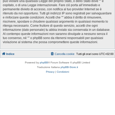
può violare una qualsiasi Legge del proprio Stato, o dello Stato dove “” è
ospitato, o di una Legge internazionale. Fare ciò porta all’immediato e
permanente divieto di accesso, con notifica al tuo provider Internet se è
ritenuto da noi opportuno. Tutti gli indirizzi IP sono registrati per salvaguardare
e rinforzare queste condizioni. Accetti che “” abbia il diritto di rimuovere,
riscrivere, spostare o chiudere qualsiasi argomento in qualsiasi momento lo
ritenga necessario. Come fruitore di questo servizio, accetti che ogni
informazione (dato personale) tu abbia inviato sia conservata in un database.
Al contempo queste informazioni non saranno divulgate a nessuno senza il
tuo consenso, né “” o phpBB sono da ritenersi responsabili per qualsiasi
violazione al sistema che possa compromettere queste informazioni.
Indice
Cancella cookie
Tutti gli orari sono
UTC+02:00
Powered by
phpBB
® Forum Software © phpBB Limited
Traduzione Italiana
phpBB-Store.it
Privacy
|
Condizioni