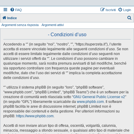
FAQ
Iscriviti
Login
Indice
Argomenti senza risposta
Argomenti attivi
e
r
- Condizioni d’uso
c
Accedendo a “” (in seguito “noi”, “nostro”, “”, “https://superzeta.it”), l’utente
a
accetta di essere vincolato legalmente alle seguenti condizioni d’uso. Se non
accetti di essere limitato legalmente dalle condizioni d’uso seguenti non
utilizzare i servizi offerti da “”. Le condizioni d’uso possono cambiare in
qualunque momento, sarà nostra premura avvisarti di tali modifiche, benché
sia opportuno controllare con frequenza queste pagine per eventuali
modifiche, dato che l’uso dei servizi di “” implica la completa accettazione
delle condizioni d’uso.
“” utilizza il sistema phpBB (in seguito “loro”, “phpBB software”,
“www.phpbb.com”, “phpBB Limited”, “phpBB Teams”) che è un software per la
creazione di comunità web rilasciata sotto “
GNU General Public License v2
”
(in seguito “GPL”) liberamente scaricabile da
www.phpbb.com
. Il software
phpBB facilita le aree di discussione internet; phpBB Limited non è
responsabile dei contenuti e della gestione. Per ulteriori informazioni su
phpBB:
https://www.phpbb.com
.
Accetti di non inviare alcun tipo di offesa, oscenità, volgarità, calunnia,
minaccia, messaggio a sfondo sessuale, o qualsiasi altro tipo di materiale che