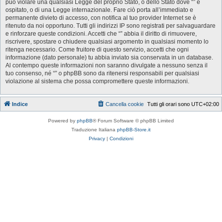
può violare una qualsiasi Legge del proprio Stato, o dello Stato dove “” è
ospitato, o di una Legge internazionale. Fare ciò porta all’immediato e
permanente divieto di accesso, con notifica al tuo provider Internet se è
ritenuto da noi opportuno. Tutti gli indirizzi IP sono registrati per salvaguardare
e rinforzare queste condizioni. Accetti che “” abbia il diritto di rimuovere,
riscrivere, spostare o chiudere qualsiasi argomento in qualsiasi momento lo
ritenga necessario. Come fruitore di questo servizio, accetti che ogni
informazione (dato personale) tu abbia inviato sia conservata in un database.
Al contempo queste informazioni non saranno divulgate a nessuno senza il
tuo consenso, né “” o phpBB sono da ritenersi responsabili per qualsiasi
violazione al sistema che possa compromettere queste informazioni.
Indice
Cancella cookie
Tutti gli orari sono
UTC+02:00
Powered by
phpBB
® Forum Software © phpBB Limited
Traduzione Italiana
phpBB-Store.it
Privacy
|
Condizioni