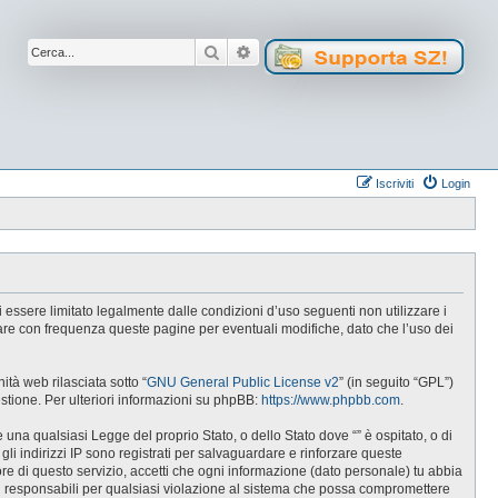
Cerca
Ricerca avanzata
Iscriviti
Login
 di essere limitato legalmente dalle condizioni d’uso seguenti non utilizzare i
lare con frequenza queste pagine per eventuali modifiche, dato che l’uso dei
tà web rilasciata sotto “
GNU General Public License v2
” (in seguito “GPL”)
estione. Per ulteriori informazioni su phpBB:
https://www.phpbb.com
.
e una qualsiasi Legge del proprio Stato, o dello Stato dove “” è ospitato, o di
gli indirizzi IP sono registrati per salvaguardare e rinforzare queste
ore di questo servizio, accetti che ogni informazione (dato personale) tu abbia
i responsabili per qualsiasi violazione al sistema che possa compromettere