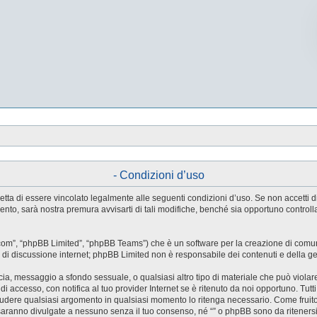
- Condizioni d’uso
e accetta di essere vincolato legalmente alle seguenti condizioni d’uso. Se non accetti
ento, sarà nostra premura avvisarti di tali modifiche, benché sia opportuno control
.com”, “phpBB Limited”, “phpBB Teams”) che è un software per la creazione di comuni
ree di discussione internet; phpBB Limited non è responsabile dei contenuti e della g
accia, messaggio a sfondo sessuale, o qualsiasi altro tipo di materiale che può violar
accesso, con notifica al tuo provider Internet se è ritenuto da noi opportuno. Tutti 
o chiudere qualsiasi argomento in qualsiasi momento lo ritenga necessario. Come fruit
saranno divulgate a nessuno senza il tuo consenso, né “” o phpBB sono da riteners