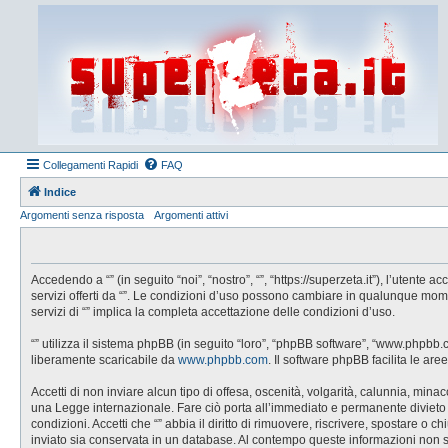
Collegamenti Rapidi
FAQ
Indice
Argomenti senza risposta
Argomenti attivi
Accedendo a “” (in seguito “noi”, “nostro”, “”, “https://superzeta.it”), l’utent
servizi offerti da “”. Le condizioni d’uso possono cambiare in qualunque mom
servizi di “” implica la completa accettazione delle condizioni d’uso.
“” utilizza il sistema phpBB (in seguito “loro”, “phpBB software”, “www.phpbb
liberamente scaricabile da
www.phpbb.com
. Il software phpBB facilita le a
Accetti di non inviare alcun tipo di offesa, oscenità, volgarità, calunnia, min
una Legge internazionale. Fare ciò porta all’immediato e permanente divieto di 
condizioni. Accetti che “” abbia il diritto di rimuovere, riscrivere, spostare 
inviato sia conservata in un database. Al contempo queste informazioni non 