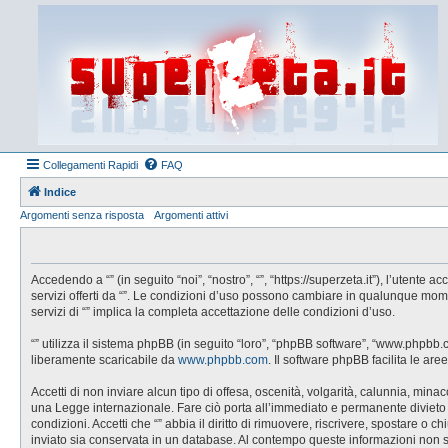
Collegamenti Rapidi
FAQ
Indice
Argomenti senza risposta
Argomenti attivi
Accedendo a “” (in seguito “noi”, “nostro”, “”, “https://superzeta.it”), l’utent
servizi offerti da “”. Le condizioni d’uso possono cambiare in qualunque mom
servizi di “” implica la completa accettazione delle condizioni d’uso.
“” utilizza il sistema phpBB (in seguito “loro”, “phpBB software”, “www.phpbb
liberamente scaricabile da
www.phpbb.com
. Il software phpBB facilita le a
Accetti di non inviare alcun tipo di offesa, oscenità, volgarità, calunnia, min
una Legge internazionale. Fare ciò porta all’immediato e permanente divieto di 
condizioni. Accetti che “” abbia il diritto di rimuovere, riscrivere, spostare 
inviato sia conservata in un database. Al contempo queste informazioni non 