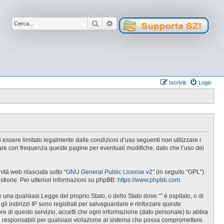
Cerca
Ricerca avanzata
Iscriviti
Login
 di essere limitato legalmente dalle condizioni d’uso seguenti non utilizzare i
lare con frequenza queste pagine per eventuali modifiche, dato che l’uso dei
tà web rilasciata sotto “
GNU General Public License v2
” (in seguito “GPL”)
estione. Per ulteriori informazioni su phpBB:
https://www.phpbb.com
.
e una qualsiasi Legge del proprio Stato, o dello Stato dove “” è ospitato, o di
gli indirizzi IP sono registrati per salvaguardare e rinforzare queste
ore di questo servizio, accetti che ogni informazione (dato personale) tu abbia
i responsabili per qualsiasi violazione al sistema che possa compromettere