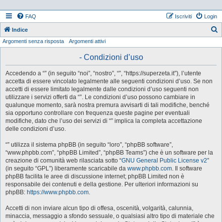
FAQ
Iscriviti
Login
Indice
Argomenti senza risposta
Argomenti attivi
e
r
- Condizioni d’uso
c
Accedendo a “” (in seguito “noi”, “nostro”, “”, “https://superzeta.it”), l’utente
a
accetta di essere vincolato legalmente alle seguenti condizioni d’uso. Se non
accetti di essere limitato legalmente dalle condizioni d’uso seguenti non
utilizzare i servizi offerti da “”. Le condizioni d’uso possono cambiare in
qualunque momento, sarà nostra premura avvisarti di tali modifiche, benché
sia opportuno controllare con frequenza queste pagine per eventuali
modifiche, dato che l’uso dei servizi di “” implica la completa accettazione
delle condizioni d’uso.
“” utilizza il sistema phpBB (in seguito “loro”, “phpBB software”,
“www.phpbb.com”, “phpBB Limited”, “phpBB Teams”) che è un software per la
creazione di comunità web rilasciata sotto “
GNU General Public License v2
”
(in seguito “GPL”) liberamente scaricabile da
www.phpbb.com
. Il software
phpBB facilita le aree di discussione internet; phpBB Limited non è
responsabile dei contenuti e della gestione. Per ulteriori informazioni su
phpBB:
https://www.phpbb.com
.
Accetti di non inviare alcun tipo di offesa, oscenità, volgarità, calunnia,
minaccia, messaggio a sfondo sessuale, o qualsiasi altro tipo di materiale che