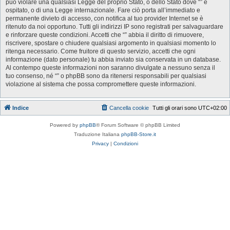
può violare una qualsiasi Legge del proprio Stato, o dello Stato dove “” è
ospitato, o di una Legge internazionale. Fare ciò porta all’immediato e
permanente divieto di accesso, con notifica al tuo provider Internet se è
ritenuto da noi opportuno. Tutti gli indirizzi IP sono registrati per salvaguardare
e rinforzare queste condizioni. Accetti che “” abbia il diritto di rimuovere,
riscrivere, spostare o chiudere qualsiasi argomento in qualsiasi momento lo
ritenga necessario. Come fruitore di questo servizio, accetti che ogni
informazione (dato personale) tu abbia inviato sia conservata in un database.
Al contempo queste informazioni non saranno divulgate a nessuno senza il
tuo consenso, né “” o phpBB sono da ritenersi responsabili per qualsiasi
violazione al sistema che possa compromettere queste informazioni.
Indice
Cancella cookie
Tutti gli orari sono
UTC+02:00
Powered by
phpBB
® Forum Software © phpBB Limited
Traduzione Italiana
phpBB-Store.it
Privacy
|
Condizioni